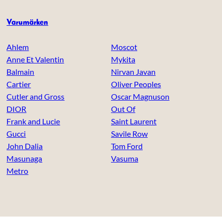
Varumärken
Ahlem
Moscot
Anne Et Valentin
Mykita
Balmain
Nirvan Javan
Cartier
Oliver Peoples
Cutler and Gross
Oscar Magnuson
DIOR
Out Of
Frank and Lucie
Saint Laurent
Gucci
Savile Row
John Dalia
Tom Ford
Masunaga
Vasuma
Metro