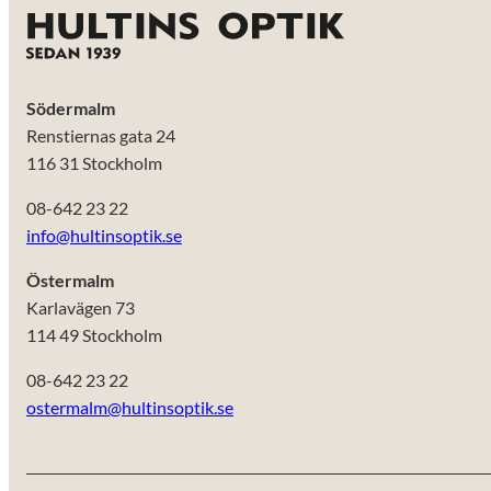
Södermalm
Renstiernas gata 24
116 31 Stockholm
08-642 23 22
info@hultinsoptik.se
Östermalm
Karlavägen 73
114 49 Stockholm
08-642 23 22
ostermalm@hultinsoptik.se
Nödvändiga
Dessa kakor
går inte att