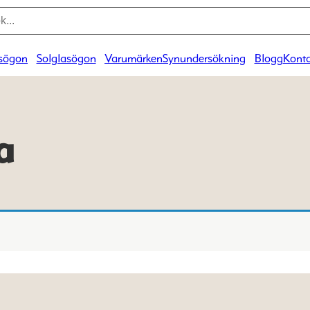
sögon
Solglasögon
Varumärken
Synundersökning
Blogg
Konta
a