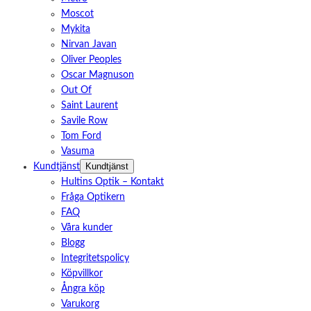
Moscot
Mykita
Nirvan Javan
Oliver Peoples
Oscar Magnuson
Out Of
Saint Laurent
Savile Row
Tom Ford
Vasuma
Kundtjänst
Kundtjänst
Hultins Optik – Kontakt
Fråga Optikern
FAQ
Våra kunder
Blogg
Integritetspolicy
Köpvillkor
Ångra köp
Varukorg