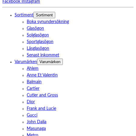
Facebook
Instagram
Sortiment
Sortiment
Boka synundersökning
Glasögon
Solglasögon
Sportglasögon
Läsglasögon
Senast inkommet
Varumärken
Varumärken
Ahlem
Anne Et Valentin
Balmain
Cartier
Cutler and Gross
Dior
Frank and Lucie
Gucci
John Dalia
Masunaga
Metro