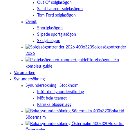
Out Of solglasögon
Saint Laurent solglasögon
Tom Ford solglasögon
Övrigt
Sportglasögon
Slipade sportglasögon
Skidglasögon
Solglasögontrender
2026
Pilotglasögon - En
komplett guide
Varumärken
Synundersökning
Synundersökning i Stockholm
Inför din synundersökning
Möt hela teamet
Kliniska blogginlägg
Boka tid
Södermalm
Boka tid