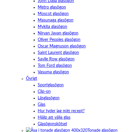
John Dalia glasögon
Metro glasögon
Moscot glasögon
Masunaga glasögon
Mykita glasögon
Nirvan Javan glasögon
Oliver Peoples glasögon
Oscar Magnuson glasögon
Saint Laurent glasögon
Savile Row glasögon
Tom Ford glasögon
Vasuma glasögon
Övrigt
Sportglasögon
Clip-on
Läsglasögon
Glas
Hur tyder jag mitt recept?
Hjälp att välja glas
Glasögonskötsel
Tonade glasögon