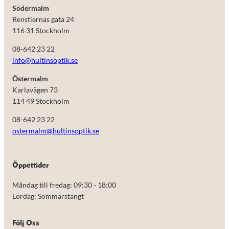
Södermalm
Renstiernas gata 24
116 31 Stockholm
08-642 23 22
info@hultinsoptik.se
Östermalm
Karlavägen 73
114 49 Stockholm
08-642 23 22
ostermalm@hultinsoptik.se
Nödvändiga
Öppettider
Dessa kakor
går inte att
Måndag till fredag: 09:30 - 18:00
välja bort.
De behövs
Lördag: Sommarstängt
för att
hemsidan
över huvud
Följ Oss