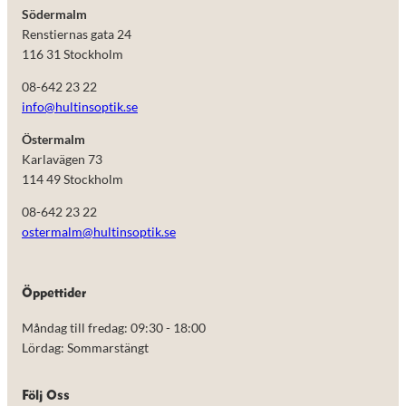
Södermalm
Renstiernas gata 24
116 31 Stockholm
08-642 23 22
info@hultinsoptik.se
Östermalm
Karlavägen 73
114 49 Stockholm
08-642 23 22
ostermalm@hultinsoptik.se
Nödvändiga
Öppettider
Dessa kakor
går inte att
Måndag till fredag: 09:30 - 18:00
välja bort.
De behövs
Lördag: Sommarstängt
för att
hemsidan
över huvud
Följ Oss