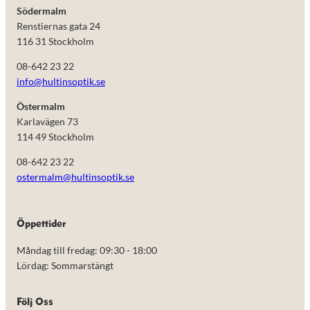
Södermalm
Renstiernas gata 24
116 31 Stockholm
08-642 23 22
info@hultinsoptik.se
Östermalm
Karlavägen 73
114 49 Stockholm
08-642 23 22
ostermalm@hultinsoptik.se
Nödvändiga
Öppettider
Dessa kakor
går inte att
Måndag till fredag: 09:30 - 18:00
välja bort.
De behövs
Lördag: Sommarstängt
för att
hemsidan
över huvud
Följ Oss