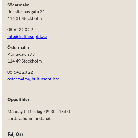
Södermalm
Renstiernas gata 24
116 31 Stockholm
08-642 23 22
info@hultinsoptik.se
Östermalm
Karlavägen 73
114 49 Stockholm
08-642 23 22
ostermalm@hultinsoptik.se
Nödvändiga
Öppettider
Dessa kakor
går inte att
Måndag till fredag: 09:30 - 18:00
välja bort.
De behövs
Lördag: Sommarstängt
för att
hemsidan
över huvud
Följ Oss