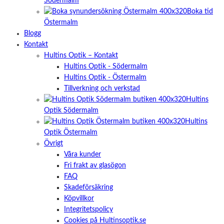
Södermalm
Boka tid
Östermalm
Blogg
Kontakt
Hultins Optik – Kontakt
Hultins Optik - Södermalm
Hultins Optik - Östermalm
Tillverkning och verkstad
Hultins
Optik Södermalm
Hultins
Optik Östermalm
Övrigt
Våra kunder
Fri frakt av glasögon
FAQ
Skadeförsäkring
Köpvillkor
Integritetspolicy
Cookies på Hultinsoptik.se