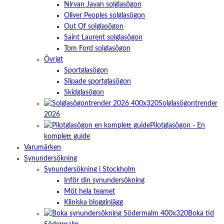
Nirvan Javan solglasögon
Oliver Peoples solglasögon
Out Of solglasögon
Saint Laurent solglasögon
Tom Ford solglasögon
Övrigt
Sportglasögon
Slipade sportglasögon
Skidglasögon
Solglasögontrender
2026
Pilotglasögon - En
komplett guide
Varumärken
Synundersökning
Synundersökning i Stockholm
Inför din synundersökning
Möt hela teamet
Kliniska blogginlägg
Boka tid