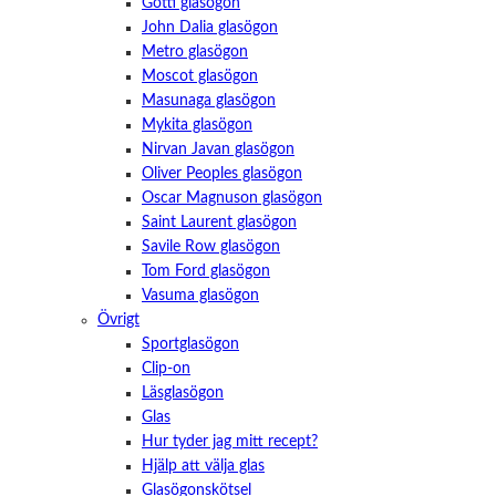
Götti glasögon
John Dalia glasögon
Metro glasögon
Moscot glasögon
Masunaga glasögon
Mykita glasögon
Nirvan Javan glasögon
Oliver Peoples glasögon
Oscar Magnuson glasögon
Saint Laurent glasögon
Savile Row glasögon
Tom Ford glasögon
Vasuma glasögon
Övrigt
Sportglasögon
Clip-on
Läsglasögon
Glas
Hur tyder jag mitt recept?
Hjälp att välja glas
Glasögonskötsel