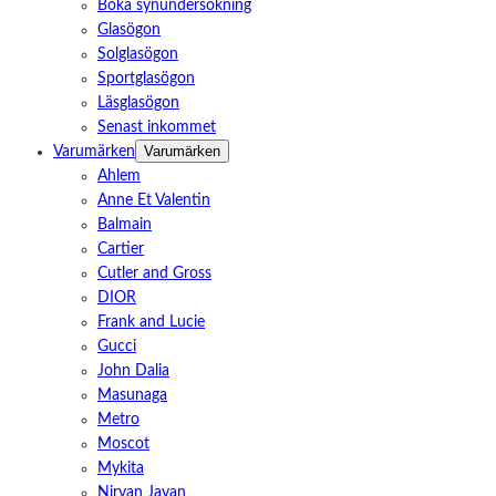
Boka synundersökning
Glasögon
Solglasögon
Sportglasögon
Läsglasögon
Senast inkommet
Varumärken
Varumärken
Ahlem
Anne Et Valentin
Balmain
Cartier
Cutler and Gross
DIOR
Frank and Lucie
Gucci
John Dalia
Masunaga
Metro
Moscot
Mykita
Nirvan Javan