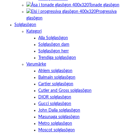
Tonade glasögon
Progressiva
glasögon
Solglasögon
Kategori
Alla Solglasögon
Solglasögon dam
Solglasögon herr
Trendiga solglasögon
Varumärke
Ahlem solglasögon
Balmain solglasögon
Cartier solglasögon
Cutler and Gross solglasögon
DIOR solglasögon
Gucci solglasögon
John Dalia solglasögon
Masunaga solglasögon
Metro solglasögon
Moscot solglasögon