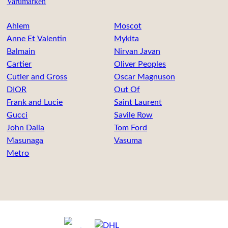
Varumärken
Ahlem
Moscot
Anne Et Valentin
Mykita
Balmain
Nirvan Javan
Cartier
Oliver Peoples
Cutler and Gross
Oscar Magnuson
DIOR
Out Of
Frank and Lucie
Saint Laurent
Gucci
Savile Row
John Dalia
Tom Ford
Masunaga
Vasuma
Metro