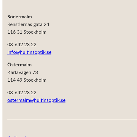
Södermalm
Renstiernas gata 24
116 31 Stockholm
08-642 23 22
info@hultinsoptik.se
Östermalm
Karlavägen 73
114 49 Stockholm
08-642 23 22
ostermalm@hultinsoptik.se
Nödvändiga
Dessa kakor
går inte att
välja bort. De