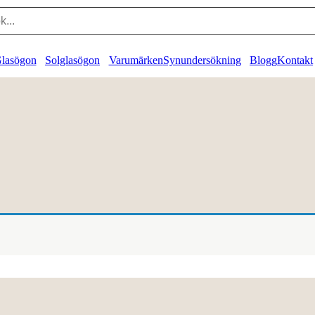
lasögon
Solglasögon
Varumärken
Synundersökning
Blogg
Kontakt