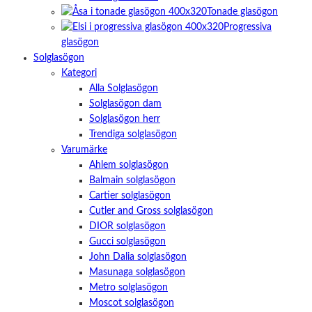
Tonade glasögon
Progressiva
glasögon
Solglasögon
Kategori
Alla Solglasögon
Solglasögon dam
Solglasögon herr
Trendiga solglasögon
Varumärke
Ahlem solglasögon
Balmain solglasögon
Cartier solglasögon
Cutler and Gross solglasögon
DIOR solglasögon
Gucci solglasögon
John Dalia solglasögon
Masunaga solglasögon
Metro solglasögon
Moscot solglasögon