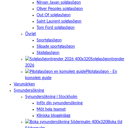
Nirvan Javan solglasögon
Oliver Peoples solglasögon
Out Of solglasögon
Saint Laurent solglasögon
Tom Ford solglasögon
Övrigt
Sportglasögon
Slipade sportglasögon
Skidglasögon
Solglasögontrender
2026
Pilotglasögon - En
komplett guide
Varumärken
Synundersökning
Synundersökning i Stockholm
Inför din synundersökning
Möt hela teamet
Kliniska blogginlägg
Boka tid