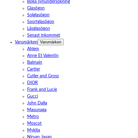
Boka synundersökning
Glasögon
Solglasögon
Sportglasögon
Läsglasögon
Senast inkommet
Varumärken
Varumärken
Ahlem
Anne Et Valentin
Balmain
Cartier
Cutler and Gross
DIOR
Frank and Lucie
Gucci
John Dalia
Masunaga
Metro
Moscot
Mykita
Nirvan Javan