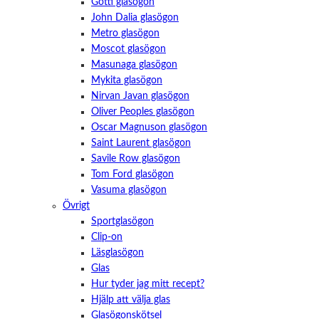
Götti glasögon
John Dalia glasögon
Metro glasögon
Moscot glasögon
Masunaga glasögon
Mykita glasögon
Nirvan Javan glasögon
Oliver Peoples glasögon
Oscar Magnuson glasögon
Saint Laurent glasögon
Savile Row glasögon
Tom Ford glasögon
Vasuma glasögon
Övrigt
Sportglasögon
Clip-on
Läsglasögon
Glas
Hur tyder jag mitt recept?
Hjälp att välja glas
Glasögonskötsel