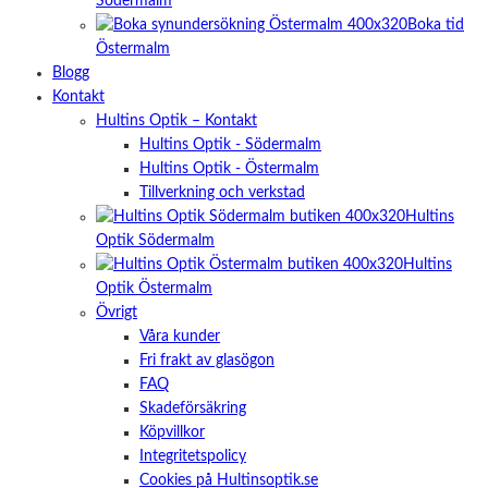
Södermalm
Boka tid
Östermalm
Blogg
Kontakt
Hultins Optik – Kontakt
Hultins Optik - Södermalm
Hultins Optik - Östermalm
Tillverkning och verkstad
Hultins
Optik Södermalm
Hultins
Optik Östermalm
Övrigt
Våra kunder
Fri frakt av glasögon
FAQ
Skadeförsäkring
Köpvillkor
Integritetspolicy
Cookies på Hultinsoptik.se