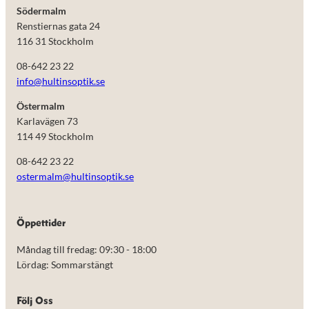
Södermalm
Renstiernas gata 24
116 31 Stockholm
08-642 23 22
info@hultinsoptik.se
Östermalm
Karlavägen 73
114 49 Stockholm
08-642 23 22
ostermalm@hultinsoptik.se
Nödvändiga
Öppettider
Dessa kakor
går inte att
Måndag till fredag: 09:30 - 18:00
välja bort.
De behövs
Lördag: Sommarstängt
för att
hemsidan
över huvud
Följ Oss