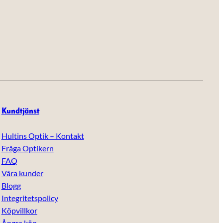
Kundtjänst
Hultins Optik – Kontakt
Fråga Optikern
FAQ
Våra kunder
Blogg
Integritetspolicy
Köpvillkor
Ångra köp