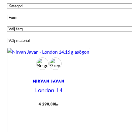
NIRVAN JAVAN
London 14
4 290,00
kr
Nödvändiga
Dessa kakor
går inte att