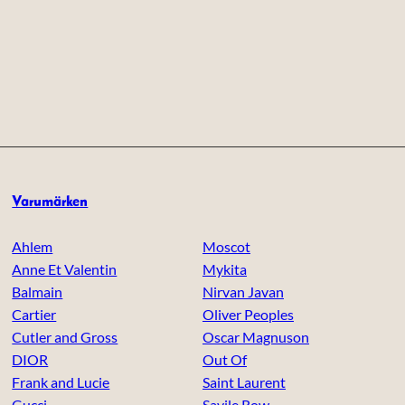
Varumärken
Ahlem
Moscot
Anne Et Valentin
Mykita
Balmain
Nirvan Javan
Cartier
Oliver Peoples
Cutler and Gross
Oscar Magnuson
DIOR
Out Of
Frank and Lucie
Saint Laurent
Gucci
Savile Row