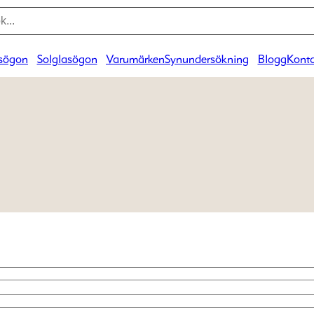
sögon
Solglasögon
Varumärken
Synundersökning
Blogg
Konta