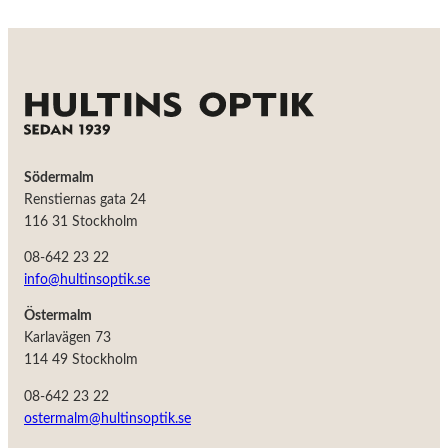
taget ska
fungera.
Statistik
För att vi ska
kunna
förbättra
hemsidans
funktionalitet
Södermalm
och
Renstiernas gata 24
uppbyggnad,
baserat på
116 31 Stockholm
hur
hemsidan
08-642 23 22
används.
info@hultinsoptik.se
Östermalm
Upplevelse
Karlavägen 73
För att vår
114 49 Stockholm
hemsida ska
prestera så
08-642 23 22
bra som
ostermalm@hultinsoptik.se
möjligt
under ditt