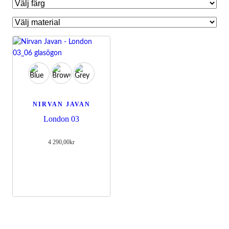
NIRVAN JAVAN
London 03
4 290,00
kr
Nödvändiga
Dessa kakor
går inte att
välja bort.
De behövs
för att
hemsidan
över huvud