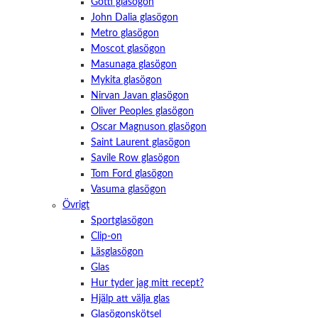
Götti glasögon
John Dalia glasögon
Metro glasögon
Moscot glasögon
Masunaga glasögon
Mykita glasögon
Nirvan Javan glasögon
Oliver Peoples glasögon
Oscar Magnuson glasögon
Saint Laurent glasögon
Savile Row glasögon
Tom Ford glasögon
Vasuma glasögon
Övrigt
Sportglasögon
Clip-on
Läsglasögon
Glas
Hur tyder jag mitt recept?
Hjälp att välja glas
Glasögonskötsel