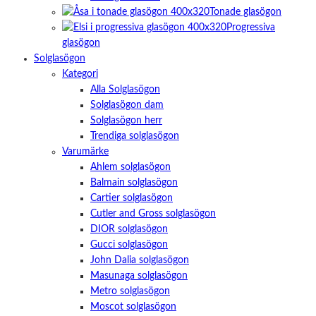
Tonade glasögon
Progressiva
glasögon
Solglasögon
Kategori
Alla Solglasögon
Solglasögon dam
Solglasögon herr
Trendiga solglasögon
Varumärke
Ahlem solglasögon
Balmain solglasögon
Cartier solglasögon
Cutler and Gross solglasögon
DIOR solglasögon
Gucci solglasögon
John Dalia solglasögon
Masunaga solglasögon
Metro solglasögon
Moscot solglasögon