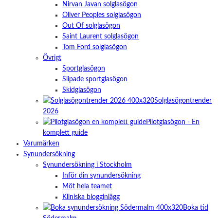
Nirvan Javan solglasögon
Oliver Peoples solglasögon
Out Of solglasögon
Saint Laurent solglasögon
Tom Ford solglasögon
Övrigt
Sportglasögon
Slipade sportglasögon
Skidglasögon
Solglasögontrender
2026
Pilotglasögon - En
komplett guide
Varumärken
Synundersökning
Synundersökning i Stockholm
Inför din synundersökning
Möt hela teamet
Kliniska blogginlägg
Boka tid