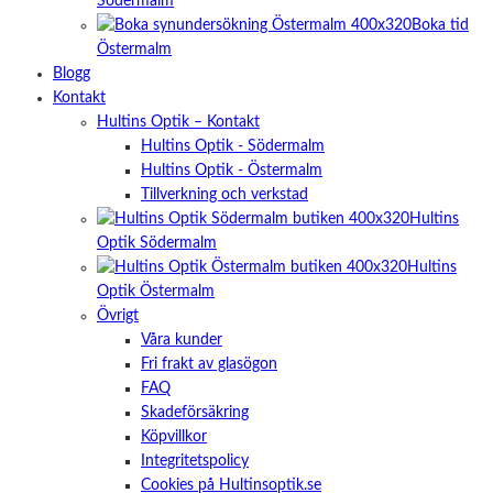
Södermalm
Boka tid
Östermalm
Blogg
Kontakt
Hultins Optik – Kontakt
Hultins Optik - Södermalm
Hultins Optik - Östermalm
Tillverkning och verkstad
Hultins
Optik Södermalm
Hultins
Optik Östermalm
Övrigt
Våra kunder
Fri frakt av glasögon
FAQ
Skadeförsäkring
Köpvillkor
Integritetspolicy
Cookies på Hultinsoptik.se