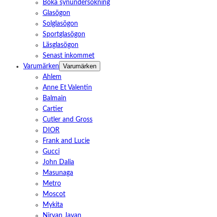
Boka synundersökning
Glasögon
Solglasögon
Sportglasögon
Läsglasögon
Senast inkommet
Varumärken
Varumärken
Ahlem
Anne Et Valentin
Balmain
Cartier
Cutler and Gross
DIOR
Frank and Lucie
Gucci
John Dalia
Masunaga
Metro
Moscot
Mykita
Nirvan Javan