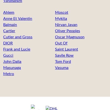
Varumärken
Ahlem
Moscot
Anne Et Valentin
Mykita
Balmain
Nirvan Javan
Cartier
Oliver Peoples
Cutler and Gross
Oscar Magnuson
DIOR
Out Of
Frank and Lucie
Saint Laurent
Gucci
Savile Row
John Dalia
Tom Ford
Masunaga
Vasuma
Metro