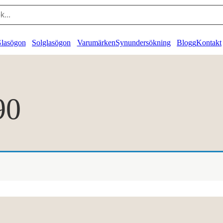
lasögon
Solglasögon
Varumärken
Synundersökning
Blogg
Kontakt
90