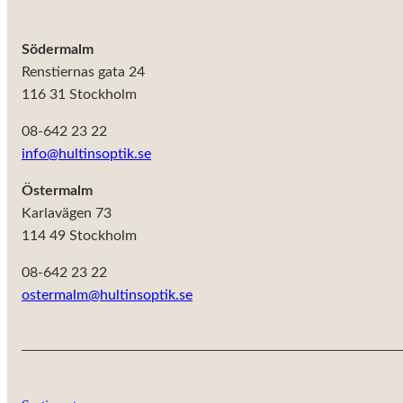
Södermalm
Renstiernas gata 24
116 31 Stockholm
08-642 23 22
info@hultinsoptik.se
Östermalm
Karlavägen 73
114 49 Stockholm
08-642 23 22
ostermalm@hultinsoptik.se
Nödvändiga
Dessa kakor
går inte att
välja bort. De