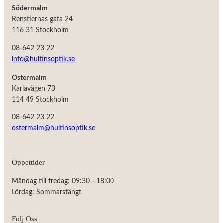
Södermalm
Renstiernas gata 24
116 31 Stockholm
08-642 23 22
info@hultinsoptik.se
Östermalm
Karlavägen 73
114 49 Stockholm
08-642 23 22
ostermalm@hultinsoptik.se
Nödvändiga
Öppettider
Dessa kakor
går inte att
Måndag till fredag: 09:30 - 18:00
välja bort.
De behövs
Lördag: Sommarstängt
för att
hemsidan
över huvud
Följ Oss