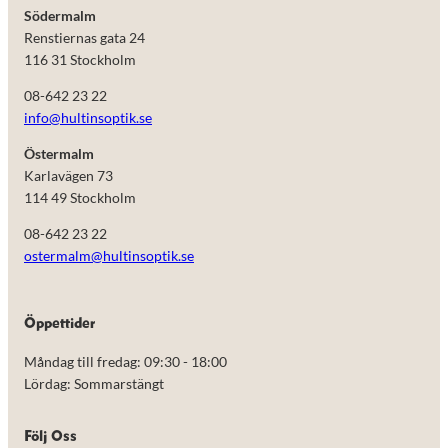
Södermalm
Renstiernas gata 24
116 31 Stockholm
08-642 23 22
info@hultinsoptik.se
Östermalm
Karlavägen 73
114 49 Stockholm
08-642 23 22
ostermalm@hultinsoptik.se
Nödvändiga
Öppettider
Dessa kakor
går inte att
Måndag till fredag: 09:30 - 18:00
välja bort.
De behövs
Lördag: Sommarstängt
för att
hemsidan
över huvud
Följ Oss