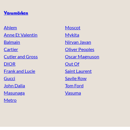
Varumärken
Ahlem
Moscot
Anne Et Valentin
Mykita
Balmain
Nirvan Javan
Cartier
Oliver Peoples
Cutler and Gross
Oscar Magnuson
DIOR
Out Of
Frank and Lucie
Saint Laurent
Gucci
Savile Row
John Dalia
Tom Ford
Masunaga
Vasuma
Metro