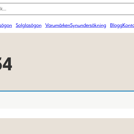
sögon
Solglasögon
Varumärken
Synundersökning
Blogg
Konta
54