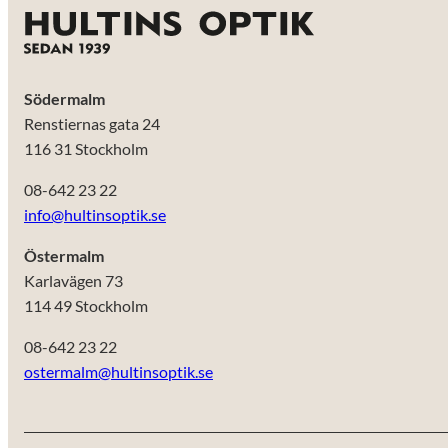
Södermalm
Renstiernas gata 24
116 31 Stockholm
08-642 23 22
info@hultinsoptik.se
Östermalm
Karlavägen 73
114 49 Stockholm
08-642 23 22
ostermalm@hultinsoptik.se
Nödvändiga
Dessa kakor
går inte att