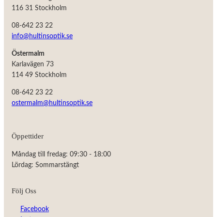
116 31 Stockholm
08-642 23 22
info@hultinsoptik.se
Östermalm
Karlavägen 73
114 49 Stockholm
08-642 23 22
ostermalm@hultinsoptik.se
Öppettider
Nödvändiga
Måndag till fredag: 09:30 - 18:00
Dessa kakor
Lördag: Sommarstängt
går inte att
välja bort.
De behövs
Följ Oss
för att
hemsidan
Facebook
över huvud