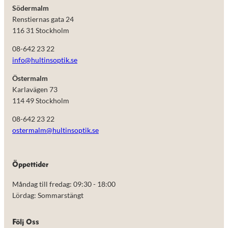
Södermalm
Renstiernas gata 24
116 31 Stockholm
08-642 23 22
info@hultinsoptik.se
Östermalm
Karlavägen 73
114 49 Stockholm
08-642 23 22
ostermalm@hultinsoptik.se
Nödvändiga
Öppettider
Dessa kakor
går inte att
Måndag till fredag: 09:30 - 18:00
välja bort.
De behövs
Lördag: Sommarstängt
för att
hemsidan
över huvud
Följ Oss