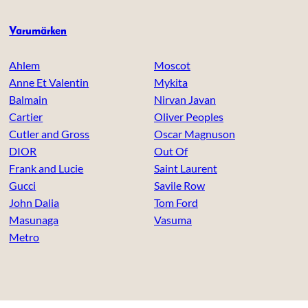
Varumärken
Ahlem
Moscot
Anne Et Valentin
Mykita
Balmain
Nirvan Javan
Cartier
Oliver Peoples
Cutler and Gross
Oscar Magnuson
DIOR
Out Of
Frank and Lucie
Saint Laurent
Gucci
Savile Row
John Dalia
Tom Ford
Masunaga
Vasuma
Metro