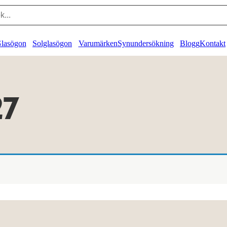
lasögon
Solglasögon
Varumärken
Synundersökning
Blogg
Kontakt
27