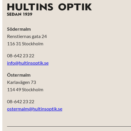
Södermalm
Renstiernas gata 24
116 31 Stockholm
08-642 23 22
info@hultinsoptik.se
Östermalm
Karlavägen 73
114 49 Stockholm
08-642 23 22
ostermalm@hultinsoptik.se
Nödvändiga
Dessa kakor
går inte att