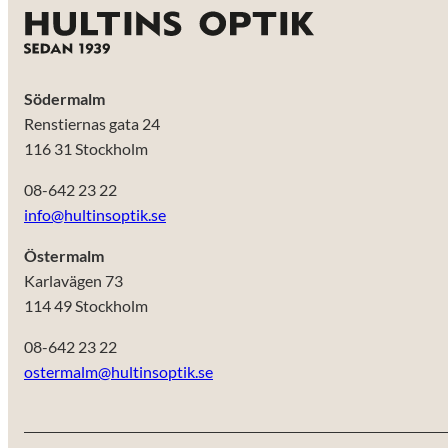
Södermalm
Renstiernas gata 24
116 31 Stockholm
08-642 23 22
info@hultinsoptik.se
Östermalm
Karlavägen 73
114 49 Stockholm
08-642 23 22
ostermalm@hultinsoptik.se
Nödvändiga
Dessa kakor
går inte att