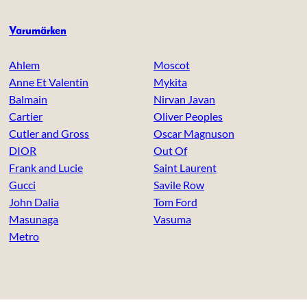
Varumärken
Ahlem
Moscot
Anne Et Valentin
Mykita
Balmain
Nirvan Javan
Cartier
Oliver Peoples
Cutler and Gross
Oscar Magnuson
DIOR
Out Of
Frank and Lucie
Saint Laurent
Gucci
Savile Row
John Dalia
Tom Ford
Masunaga
Vasuma
Metro