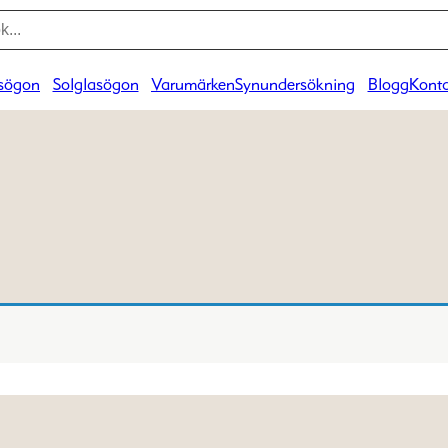
sögon
Solglasögon
Varumärken
Synundersökning
Blogg
Konta