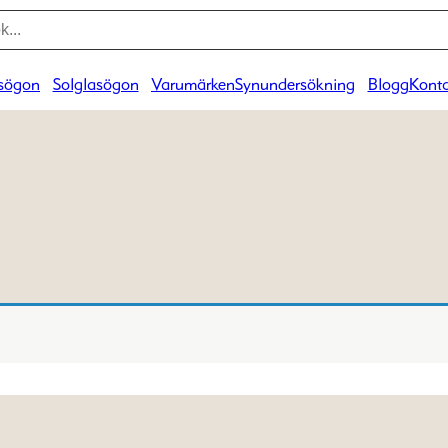
sögon
Solglasögon
Varumärken
Synundersökning
Blogg
Konta