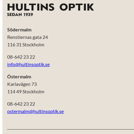
Södermalm
Renstiernas gata 24
116 31 Stockholm
08-642 23 22
info@hultinsoptik.se
Östermalm
Karlavägen 73
114 49 Stockholm
08-642 23 22
ostermalm@hultinsoptik.se
Nödvändiga
Dessa kakor
går inte att