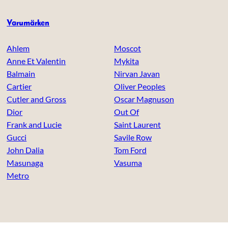
Varumärken
Ahlem
Moscot
Anne Et Valentin
Mykita
Balmain
Nirvan Javan
Cartier
Oliver Peoples
Cutler and Gross
Oscar Magnuson
Dior
Out Of
Frank and Lucie
Saint Laurent
Gucci
Savile Row
John Dalia
Tom Ford
Masunaga
Vasuma
Metro