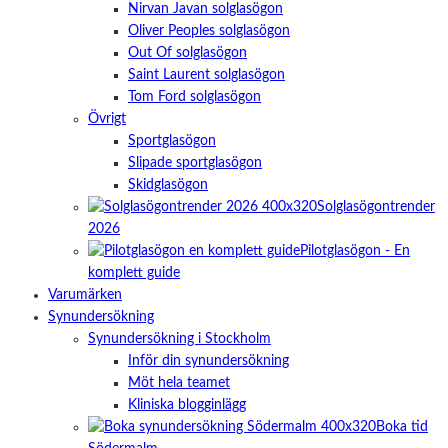
Nirvan Javan solglasögon
Oliver Peoples solglasögon
Out Of solglasögon
Saint Laurent solglasögon
Tom Ford solglasögon
Övrigt
Sportglasögon
Slipade sportglasögon
Skidglasögon
Solglasögontrender
2026
Pilotglasögon - En
komplett guide
Varumärken
Synundersökning
Synundersökning i Stockholm
Inför din synundersökning
Möt hela teamet
Kliniska blogginlägg
Boka tid