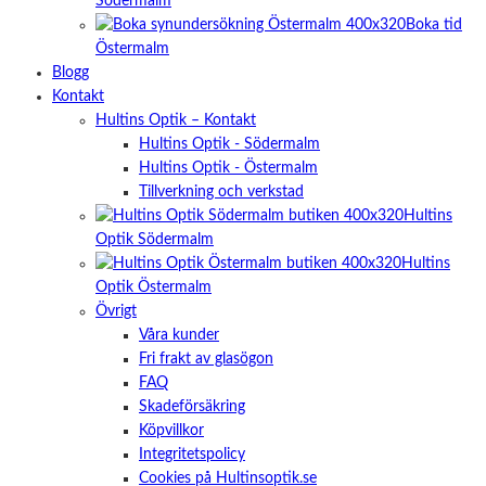
Södermalm
Boka tid
Östermalm
Blogg
Kontakt
Hultins Optik – Kontakt
Hultins Optik - Södermalm
Hultins Optik - Östermalm
Tillverkning och verkstad
Hultins
Optik Södermalm
Hultins
Optik Östermalm
Övrigt
Våra kunder
Fri frakt av glasögon
FAQ
Skadeförsäkring
Köpvillkor
Integritetspolicy
Cookies på Hultinsoptik.se