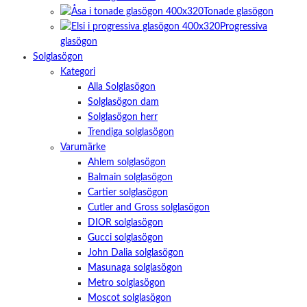
Tonade glasögon
Progressiva
glasögon
Solglasögon
Kategori
Alla Solglasögon
Solglasögon dam
Solglasögon herr
Trendiga solglasögon
Varumärke
Ahlem solglasögon
Balmain solglasögon
Cartier solglasögon
Cutler and Gross solglasögon
DIOR solglasögon
Gucci solglasögon
John Dalia solglasögon
Masunaga solglasögon
Metro solglasögon
Moscot solglasögon