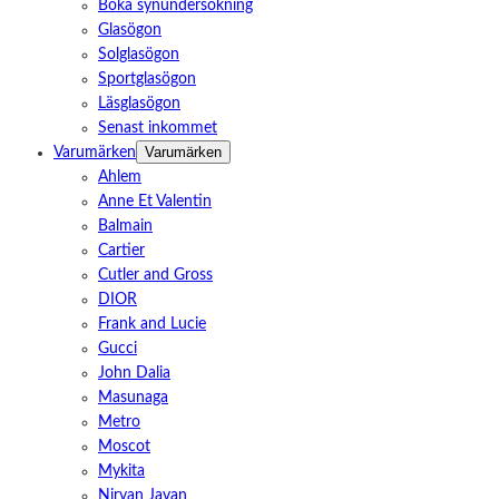
Boka synundersökning
Glasögon
Solglasögon
Sportglasögon
Läsglasögon
Senast inkommet
Varumärken
Varumärken
Ahlem
Anne Et Valentin
Balmain
Cartier
Cutler and Gross
DIOR
Frank and Lucie
Gucci
John Dalia
Masunaga
Metro
Moscot
Mykita
Nirvan Javan