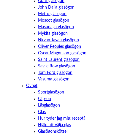
Götti glasögon
John Dalia glasögon
Metro glasögon
Moscot glasögon
Masunaga glasögon
Mykita glasögon
Nirvan Javan glasögon
Oliver Peoples glasögon
Oscar Magnuson glasögon
Saint Laurent glasögon
Savile Row glasögon
Tom Ford glasögon
Vasuma glasögon
Övrigt
Sportglasögon
Clip-on
Läsglasögon
Glas
Hur tyder jag mitt recept?
Hjälp att välja glas
Glasögonskötsel