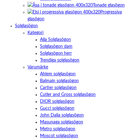
taget ska
Tonade glasögon
fungera.
Progressiva
glasögon
Solglasögon
Statistik
För att vi ska
Kategori
kunna
Alla Solglasögon
förbättra
Solglasögon dam
hemsidans
funktionalitet
Solglasögon herr
och
Trendiga solglasögon
uppbyggnad,
Varumärke
baserat på
Ahlem solglasögon
hur
hemsidan
Balmain solglasögon
används.
Cartier solglasögon
Cutler and Gross solglasögon
DIOR solglasögon
Upplevelse
Gucci solglasögon
För att vår
John Dalia solglasögon
hemsida ska
prestera så
Masunaga solglasögon
bra som
Metro solglasögon
möjligt
Moscot solglasögon
under ditt