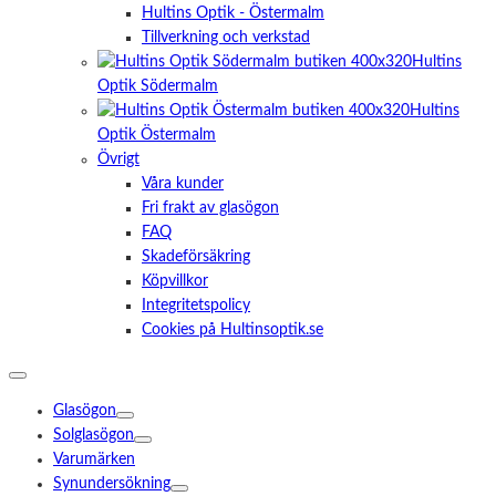
Hultins Optik - Östermalm
Tillverkning och verkstad
Hultins
Optik Södermalm
Hultins
Optik Östermalm
Övrigt
Våra kunder
Fri frakt av glasögon
FAQ
Skadeförsäkring
Köpvillkor
Integritetspolicy
Cookies på Hultinsoptik.se
Glasögon
Solglasögon
Varumärken
Synundersökning