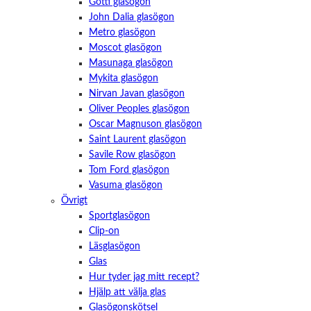
Götti glasögon
John Dalia glasögon
Metro glasögon
Moscot glasögon
Masunaga glasögon
Mykita glasögon
Nirvan Javan glasögon
Oliver Peoples glasögon
Oscar Magnuson glasögon
Saint Laurent glasögon
Savile Row glasögon
Tom Ford glasögon
Vasuma glasögon
Övrigt
Sportglasögon
Nödvändiga
Dessa kakor
Clip-on
går inte att
Läsglasögon
välja bort.
Glas
De behövs
för att
Hur tyder jag mitt recept?
hemsidan
Hjälp att välja glas
över huvud
Glasögonskötsel