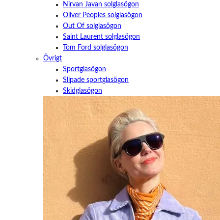
besök. Om
Nirvan Javan solglasögon
du nekar de
Oliver Peoples solglasögon
här kakorna
Out Of solglasögon
kommer viss
Saint Laurent solglasögon
funktionalitet
att försvinna
Tom Ford solglasögon
från
Övrigt
hemsidan.
Sportglasögon
Slipade sportglasögon
Skidglasögon
Marknadsföring
Genom att dela
med dig av dina
intressen och
ditt beteende
när du surfar
ökar du chansen
att få se
personligt
anpassat innehåll
och erbjudanden.