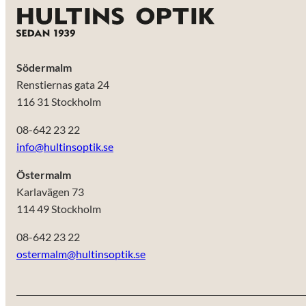
Södermalm
Renstiernas gata 24
116 31 Stockholm
08-642 23 22
info@hultinsoptik.se
Östermalm
Karlavägen 73
114 49 Stockholm
08-642 23 22
ostermalm@hultinsoptik.se
Nödvändiga
Dessa kakor
går inte att