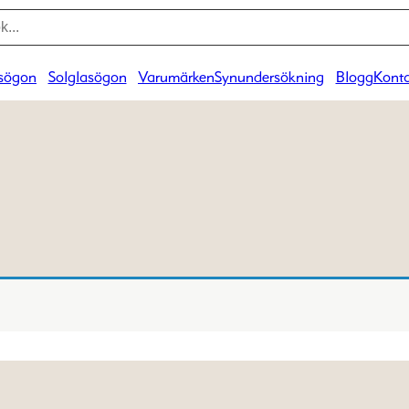
sögon
Solglasögon
Varumärken
Synundersökning
Blogg
Konta