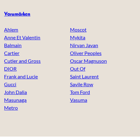
Varumärken
Ahlem
Moscot
Anne Et Valentin
Mykita
Balmain
Nirvan Javan
Cartier
Oliver Peoples
Cutler and Gross
Oscar Magnuson
DIOR
Out Of
Frank and Lucie
Saint Laurent
Gucci
Savile Row
John Dalia
Tom Ford
Masunaga
Vasuma
Metro