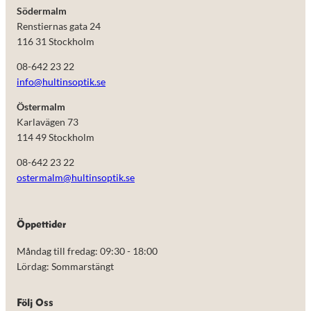
Södermalm
Renstiernas gata 24
116 31 Stockholm
08-642 23 22
info@hultinsoptik.se
Östermalm
Karlavägen 73
114 49 Stockholm
08-642 23 22
ostermalm@hultinsoptik.se
Nödvändiga
Öppettider
Dessa kakor
går inte att
Måndag till fredag: 09:30 - 18:00
välja bort.
De behövs
Lördag: Sommarstängt
för att
hemsidan
över huvud
Följ Oss