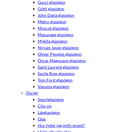
Gucci glasögon
Götti glasögon
John Dalia glasögon
Metro glasögon
Moscot glasögon
Masunaga glasögon
Mykita glasögon
Nirvan Javan glasögon
Oliver Peoples glasögon
Oscar Magnuson glasögon
Saint Laurent glasögon
Savile Row glasögon
Tom Ford glasögon
Vasuma glasögon
Nödvändiga
Övrigt
Dessa kakor
Sportglasögon
går inte att
Clip-on
välja bort.
Läsglasögon
De behövs
för att
Glas
hemsidan
Hur tyder jag mitt recept?
över huvud
Hjälp att välja glas