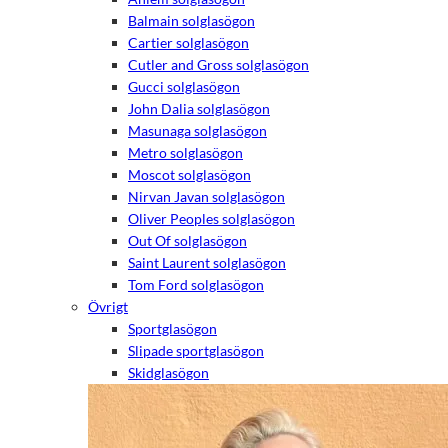
Balmain solglasögon
Cartier solglasögon
Cutler and Gross solglasögon
Gucci solglasögon
John Dalia solglasögon
Masunaga solglasögon
Metro solglasögon
Moscot solglasögon
Nirvan Javan solglasögon
Oliver Peoples solglasögon
Out Of solglasögon
Saint Laurent solglasögon
Tom Ford solglasögon
Övrigt
Sportglasögon
Slipade sportglasögon
Skidglasögon