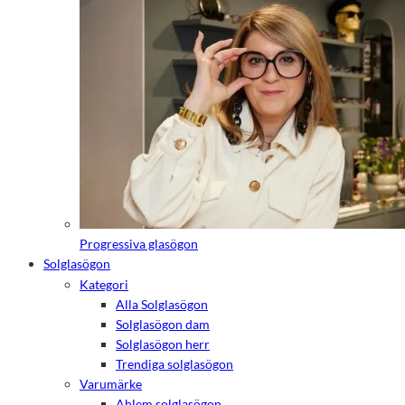
de här
kakorna
kommer viss
funktionalitet
att försvinna
från
hemsidan.
Marknadsföring
Genom att dela
med dig av dina
intressen och ditt
beteende när du
surfar ökar du
Progressiva glasögon
chansen att få se
Solglasögon
personligt
anpassat innehåll
Kategori
och erbjudanden.
Alla Solglasögon
Solglasögon dam
Solglasögon herr
Trendiga solglasögon
Varumärke
Ahlem solglasögon