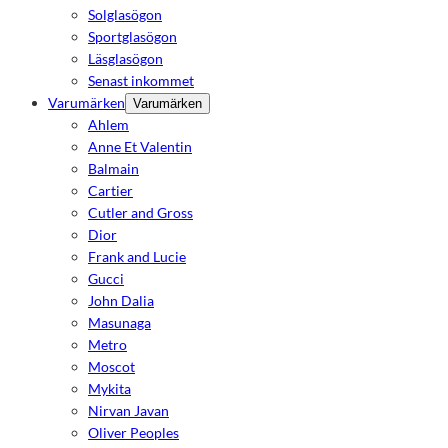
Solglasögon
Sportglasögon
Läsglasögon
Senast inkommet
Varumärken
Varumärken
Ahlem
Anne Et Valentin
Balmain
Cartier
Cutler and Gross
Dior
Frank and Lucie
Gucci
John Dalia
Masunaga
Metro
Moscot
Mykita
Nirvan Javan
Oliver Peoples