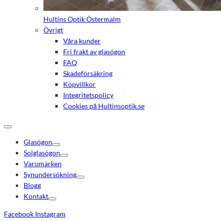
Hultins Optik Östermalm
Övrigt
Våra kunder
Fri frakt av glasögon
FAQ
Skadeförsäkring
Köpvillkor
Integritetspolicy
Cookies på Hultinsoptik.se
Glasögon
Solglasögon
Varumärken
Synundersökning
Blogg
Kontakt
Facebook
Instagram