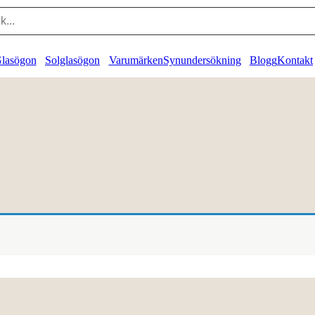
lasögon
Solglasögon
Varumärken
Synundersökning
Blogg
Kontakt