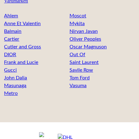
Varumärken
Ahlem
Moscot
Anne Et Valentin
Mykita
Balmain
Nirvan Javan
Cartier
Oliver Peoples
Cutler and Gross
Oscar Magnuson
DIOR
Out Of
Frank and Lucie
Saint Laurent
Gucci
Savile Row
John Dalia
Tom Ford
Masunaga
Vasuma
Metro