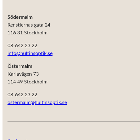
Södermalm
Renstiernas gata 24
116 31 Stockholm
08-642 23 22
info@hultinsoptik.se
Östermalm
Karlavägen 73
114 49 Stockholm
08-642 23 22
ostermalm@hultinsoptik.se
Nödvändiga
Dessa kakor
går inte att
välja bort. De