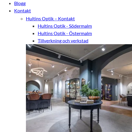
Blogg
Kontakt
Hultins Optik – Kontakt
Hultins Optik - Södermalm
Hultins Optik - Östermalm
Tillverkning och verkstad