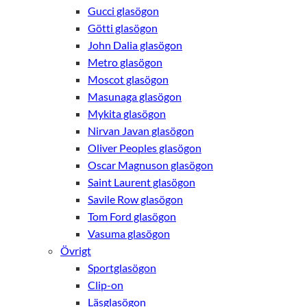
Gucci glasögon
Götti glasögon
John Dalia glasögon
Metro glasögon
Moscot glasögon
Masunaga glasögon
Mykita glasögon
Nirvan Javan glasögon
Oliver Peoples glasögon
Oscar Magnuson glasögon
Saint Laurent glasögon
Savile Row glasögon
Tom Ford glasögon
Vasuma glasögon
Övrigt
Nödvändiga
Sportglasögon
Dessa kakor
Clip-on
går inte att
Läsglasögon