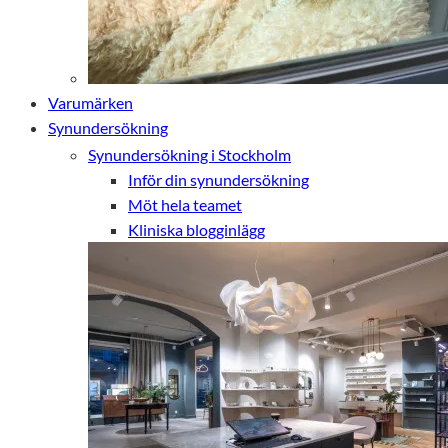
Varumärken
Synundersökning
Synundersökning i Stockholm
Inför din synundersökning
Möt hela teamet
Kliniska blogginlägg