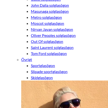
hemsida ska
John Dalia solglasögon
prestera så
Masunaga solglasögon
bra som
möjligt under
Metro solglasögon
ditt besök.
Moscot solglasögon
Om du nekar
Nirvan Javan solglasögon
de här
kakorna
Oliver Peoples solglasögon
kommer viss
Out Of solglasögon
funktionalitet
Saint Laurent solglasögon
att försvinna
från
Tom Ford solglasögon
hemsidan.
Övrigt
Sportglasögon
Slipade sportglasögon
Marknadsföring
Skidglasögon
Genom att dela
med dig av dina
intressen och ditt
beteende när du
surfar ökar du
chansen att få se
personligt