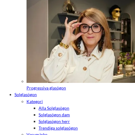
de här
kakorna
kommer viss
funktionalitet
att försvinna
från
hemsidan.
Marknadsföring
Genom att dela
med dig av dina
intressen och ditt
beteende när du
surfar ökar du
chansen att få se
Progressiva glasögon
personligt
anpassat innehåll
Solglasögon
och erbjudanden.
Kategori
Alla Solglasögon
Solglasögon dam
Solglasögon herr
Trendiga solglasögon
Varumärke