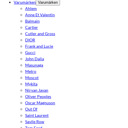
Varumärken
Varumärken
Ahlem
Anne Et Valentin
Balmain
Cartier
Cutler and Gross
DIOR
Frank and Lucie
Gucci
John Dalia
Masunaga
Metro
Moscot
Mykita
Nirvan Javan
Oliver Peoples
Oscar Magnuson
Out Of
Saint Laurent
Savile Row
Tom Ford