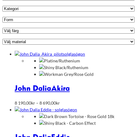
John Dalia
Akira
Prisintervall:
8 190,00
kr
–
8 690,00
kr
8
190,00kr
till
8
690,00kr