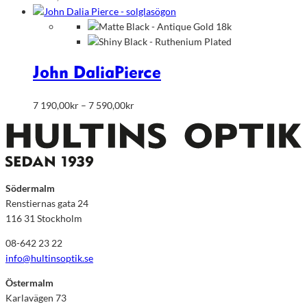
John Dalia
Pierce
Prisintervall:
7 190,00
kr
–
7 590,00
kr
7
190,00kr
till
7
590,00kr
Södermalm
Renstiernas gata 24
116 31 Stockholm
08-642 23 22
info@hultinsoptik.se
Östermalm
Karlavägen 73