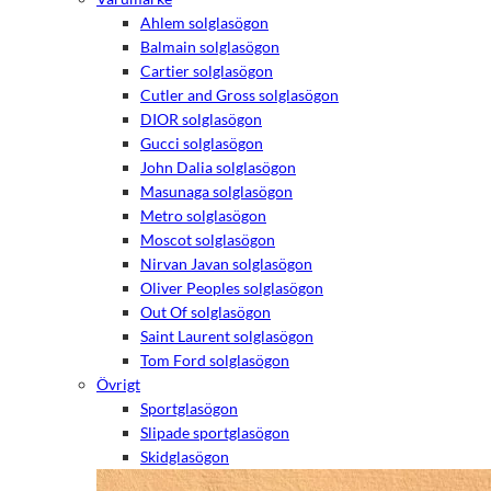
Ahlem solglasögon
Balmain solglasögon
Cartier solglasögon
Cutler and Gross solglasögon
DIOR solglasögon
Gucci solglasögon
John Dalia solglasögon
Masunaga solglasögon
Metro solglasögon
Moscot solglasögon
Nirvan Javan solglasögon
Oliver Peoples solglasögon
Out Of solglasögon
Saint Laurent solglasögon
Tom Ford solglasögon
Övrigt
Sportglasögon
Slipade sportglasögon
Skidglasögon