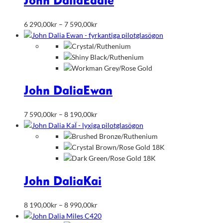
John Dalia
Eddie
Prisintervall:
6 290,00
kr
–
7 590,00
kr
6
290,00kr
till
7
590,00kr
John Dalia
Ewan
Prisintervall:
7 590,00
kr
–
8 190,00
kr
7
590,00kr
till
8
190,00kr
John Dalia
Kai
Prisintervall:
8 190,00
kr
–
8 990,00
kr
8