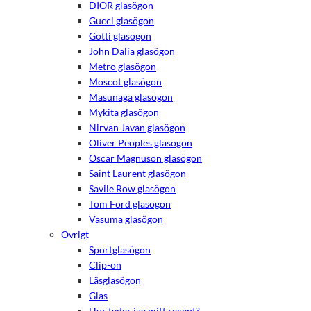
DIOR glasögon
Gucci glasögon
Götti glasögon
John Dalia glasögon
Metro glasögon
Moscot glasögon
Masunaga glasögon
Mykita glasögon
Nirvan Javan glasögon
Oliver Peoples glasögon
Oscar Magnuson glasögon
Saint Laurent glasögon
Savile Row glasögon
Tom Ford glasögon
Nödvändiga
Vasuma glasögon
Dessa kakor
Övrigt
går inte att
Sportglasögon
välja bort.
Clip-on
De behövs
för att
Läsglasögon
hemsidan
Glas
över huvud
Hur tyder jag mitt recept?