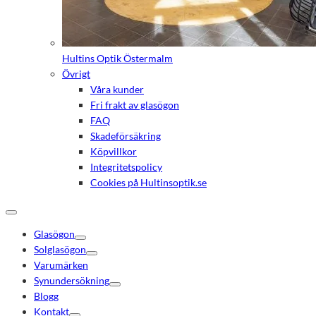
Hultins Optik Östermalm
Övrigt
Våra kunder
Fri frakt av glasögon
FAQ
Skadeförsäkring
Köpvillkor
Integritetspolicy
Cookies på Hultinsoptik.se
Glasögon
Solglasögon
Varumärken
Synundersökning
Blogg
Kontakt