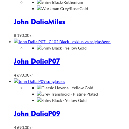
190,00kr
till
8
990,00kr
John Dalia
Miles
8 190,00
kr
John Dalia
P07
4 690,00
kr
John Dalia
P09
4 690,00
kr