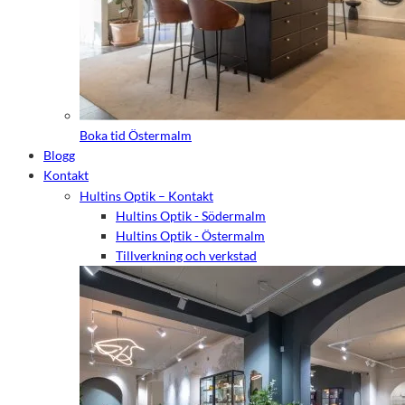
Boka tid Östermalm
Blogg
Kontakt
Hultins Optik – Kontakt
Hultins Optik - Södermalm
Hultins Optik - Östermalm
Tillverkning och verkstad