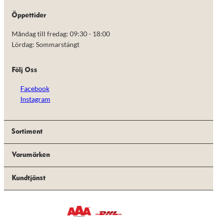
de här
kakorna
Öppettider
kommer viss
funktionalitet
Måndag till fredag: 09:30 - 18:00
att försvinna
Lördag: Sommarstängt
från
hemsidan.
Följ Oss
Marknadsföring
Facebook
Genom att dela
Instagram
med dig av dina
intressen och ditt
beteende när du
surfar ökar du
Sortiment
chansen att få se
personligt
anpassat innehåll
Varumärken
och erbjudanden.
Kundtjänst