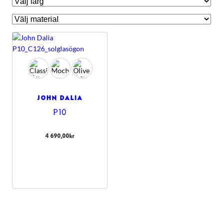
JOHN DALIA
P10
4 690,00
kr
Nödvändiga
Dessa kakor
går inte att
välja bort.
De behövs
för att
hemsidan
över huvud