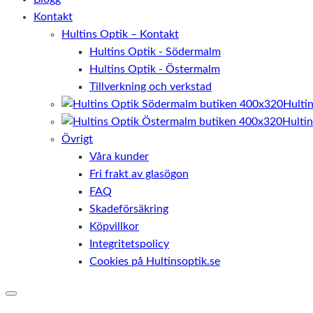
Kontakt
Hultins Optik – Kontakt
Hultins Optik - Södermalm
Hultins Optik - Östermalm
Tillverkning och verkstad
Hulti
Hulti
Övrigt
Våra kunder
Fri frakt av glasögon
FAQ
Skadeförsäkring
Köpvillkor
Integritetspolicy
Cookies på Hultinsoptik.se