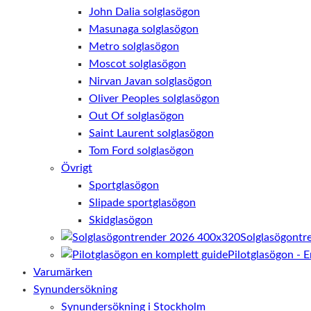
John Dalia solglasögon
Masunaga solglasögon
Metro solglasögon
Moscot solglasögon
Nirvan Javan solglasögon
Oliver Peoples solglasögon
Out Of solglasögon
Saint Laurent solglasögon
Tom Ford solglasögon
Övrigt
Sportglasögon
Slipade sportglasögon
Skidglasögon
Solglasögontr
Pilotglasögon - 
Varumärken
Synundersökning
Synundersökning i Stockholm