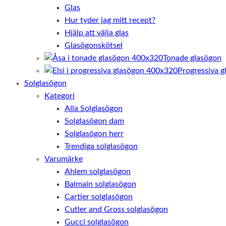
Glas
Hur tyder jag mitt recept?
Hjälp att välja glas
Glasögonskötsel
Tonade glasögon
Progressiva g
Solglasögon
Kategori
Alla Solglasögon
Solglasögon dam
Solglasögon herr
Trendiga solglasögon
Varumärke
Ahlem solglasögon
Balmain solglasögon
Cartier solglasögon
Cutler and Gross solglasögon
Gucci solglasögon