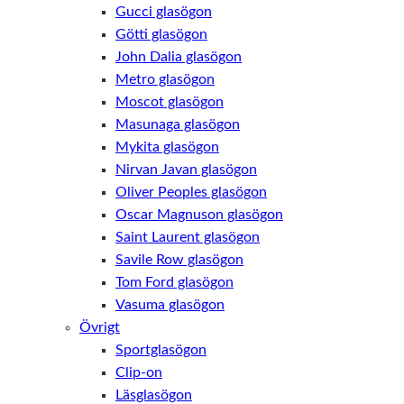
Gucci glasögon
Götti glasögon
John Dalia glasögon
Metro glasögon
Moscot glasögon
Masunaga glasögon
Mykita glasögon
Nirvan Javan glasögon
Oliver Peoples glasögon
Oscar Magnuson glasögon
Saint Laurent glasögon
Savile Row glasögon
Tom Ford glasögon
Vasuma glasögon
Övrigt
Sportglasögon
Clip-on
Läsglasögon