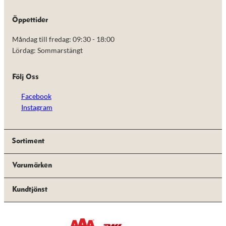
de här
kakorna
Öppettider
kommer viss
funktionalitet
Måndag till fredag: 09:30 - 18:00
att försvinna
från
Lördag: Sommarstängt
hemsidan.
Följ Oss
Marknadsföring
Facebook
Genom att dela
med dig av dina
Instagram
intressen och ditt
beteende när du
surfar ökar du
chansen att få se
Sortiment
personligt
anpassat innehåll
Varumärken
och erbjudanden.
Kundtjänst