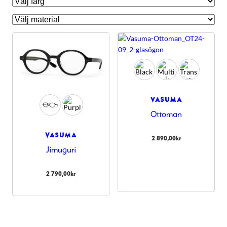
VASUMA
Ottoman
VASUMA
2 890,00
kr
Jimuguri
Nödvändiga
Dessa kakor
2 790,00
kr
går inte att
välja bort.
De behövs
för att
hemsidan
över huvud