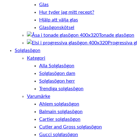
Glas
Hur tyder jag mitt recept?
Hjälp att välja glas
Glasögonskötsel
Tonade glasögon
Progressiva g
Solglasögon
Kategori
Alla Solglasögon
Solglasögon dam
Solglasögon herr
Trendiga solglasögon
Varumärke
Ahlem solglasögon
Balmain solglasögon
Cartier solglasögon
Cutler and Gross solglasögon
Gucci solglasögon