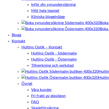
Inför din synundersökning
Möt hela teamet
Kliniska blogginlägg
Boka
Boka
Blogg
Kontakt
Hultins Optik – Kontakt
Hultins Optik - Södermalm
Hultins Optik - Östermalm
Tillverkning och verkstad
Hulti
Hulti
Övrigt
Våra kunder
Fri frakt av glasögon
FAQ
Skadeförsäkring