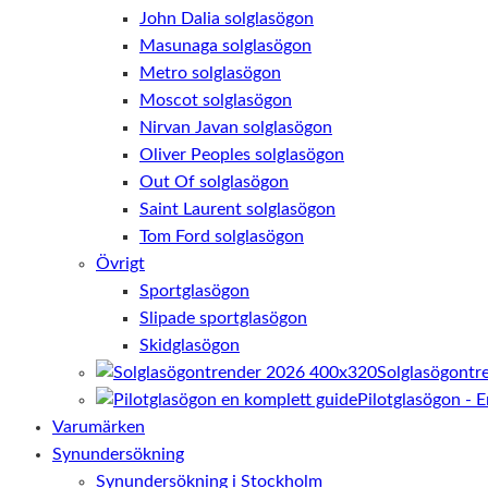
John Dalia solglasögon
Masunaga solglasögon
Metro solglasögon
Moscot solglasögon
Nirvan Javan solglasögon
Oliver Peoples solglasögon
Out Of solglasögon
Saint Laurent solglasögon
Tom Ford solglasögon
Övrigt
Sportglasögon
Slipade sportglasögon
Skidglasögon
Solglasögontr
Pilotglasögon - 
Varumärken
Synundersökning
Synundersökning i Stockholm