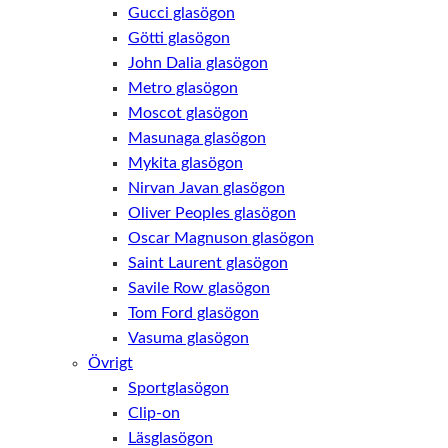
Gucci glasögon
Götti glasögon
John Dalia glasögon
Metro glasögon
Moscot glasögon
Masunaga glasögon
Mykita glasögon
Nirvan Javan glasögon
Oliver Peoples glasögon
Oscar Magnuson glasögon
Saint Laurent glasögon
Savile Row glasögon
Tom Ford glasögon
Vasuma glasögon
Övrigt
Sportglasögon
Clip-on
Läsglasögon