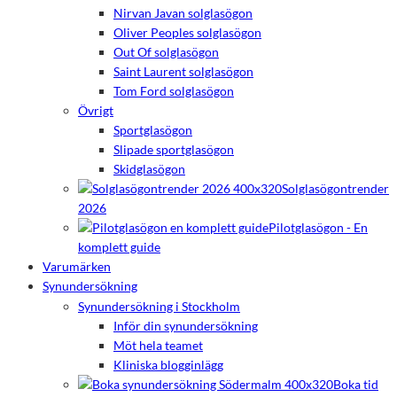
Nirvan Javan solglasögon
Oliver Peoples solglasögon
Out Of solglasögon
Saint Laurent solglasögon
Tom Ford solglasögon
Övrigt
Sportglasögon
Slipade sportglasögon
Skidglasögon
Solglasögontrender
2026
Pilotglasögon - En
komplett guide
Varumärken
Synundersökning
Synundersökning i Stockholm
Inför din synundersökning
Möt hela teamet
Kliniska blogginlägg
Boka tid