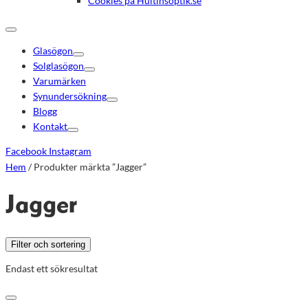
Cookies på Hultinsoptik.se
Glasögon
Solglasögon
Varumärken
Synundersökning
Blogg
Kontakt
Facebook
Instagram
Hem
/ Produkter märkta ”Jagger”
Jagger
Filter och sortering
Endast ett sökresultat