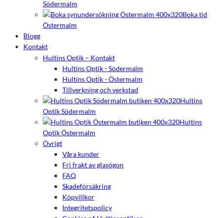
Södermalm
Boka tid
Östermalm
Blogg
Kontakt
Hultins Optik – Kontakt
Hultins Optik - Södermalm
Hultins Optik - Östermalm
Tillverkning och verkstad
Hultins
Optik Södermalm
Hultins
Optik Östermalm
Övrigt
Våra kunder
Fri frakt av glasögon
FAQ
Skadeförsäkring
Köpvillkor
Integritetspolicy