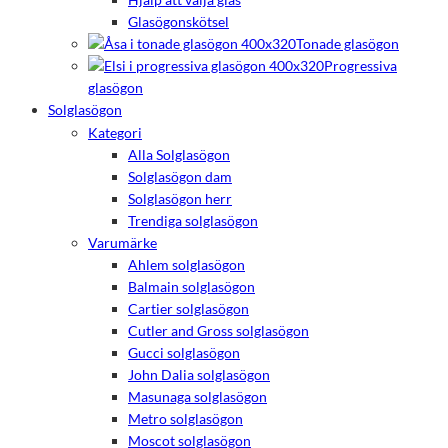
Glasögonskötsel
Tonade glasögon
Progressiva
glasögon
Solglasögon
Kategori
Alla Solglasögon
Solglasögon dam
Solglasögon herr
Trendiga solglasögon
Varumärke
Ahlem solglasögon
Balmain solglasögon
Cartier solglasögon
Cutler and Gross solglasögon
Gucci solglasögon
John Dalia solglasögon
Masunaga solglasögon
Metro solglasögon
Moscot solglasögon