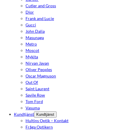
Cutler and Gross
Dior
Frank and Lucie
Gucci
John Dalia
Masunaga
Metro
Moscot
Mykita
Nirvan Javan
Oliver Peoples
Oscar Magnuson
Out Of
Saint Laurent
Savile Row
Tom Ford
Vasuma
Kundtjänst
Kundtjänst
Hultins Optik – Kontakt
Fråga Optikern