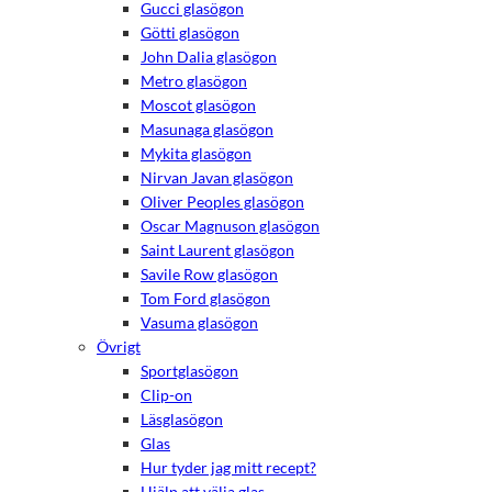
Gucci glasögon
Götti glasögon
John Dalia glasögon
Metro glasögon
Moscot glasögon
Masunaga glasögon
Mykita glasögon
Nirvan Javan glasögon
Oliver Peoples glasögon
Oscar Magnuson glasögon
Saint Laurent glasögon
Savile Row glasögon
Tom Ford glasögon
Vasuma glasögon
Övrigt
Sportglasögon
Clip-on
Läsglasögon
Glas
Hur tyder jag mitt recept?
Hjälp att välja glas