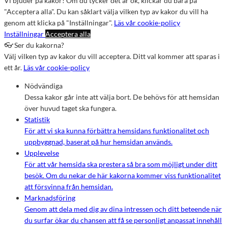
Vi bjuder på kakor! Om du tycker det är ok, klickar du bara på
"Acceptera alla". Du kan såklart välja vilken typ av kakor du vill ha
genom att klicka på "Inställningar".
Läs vår cookie-policy
Inställningar
Acceptera alla
👓 Ser du kakorna?
Välj vilken typ av kakor du vill acceptera. Ditt val kommer att sparas i
ett år.
Läs vår cookie-policy
Nödvändiga
Dessa kakor går inte att välja bort. De behövs för att hemsidan
över huvud taget ska fungera.
Statistik
För att vi ska kunna förbättra hemsidans funktionalitet och
uppbyggnad, baserat på hur hemsidan används.
Upplevelse
För att vår hemsida ska prestera så bra som möjligt under ditt
besök. Om du nekar de här kakorna kommer viss funktionalitet
att försvinna från hemsidan.
Marknadsföring
Genom att dela med dig av dina intressen och ditt beteende när
du surfar ökar du chansen att få se personligt anpassat innehåll