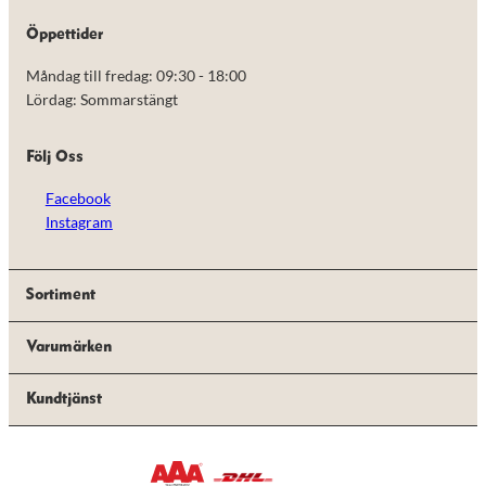
de här
kakorna
Öppettider
kommer viss
funktionalitet
Måndag till fredag: 09:30 - 18:00
att försvinna
Lördag: Sommarstängt
från
hemsidan.
Följ Oss
Marknadsföring
Facebook
Genom att dela
Instagram
med dig av dina
intressen och ditt
beteende när du
surfar ökar du
Sortiment
chansen att få se
personligt
anpassat innehåll
Varumärken
och erbjudanden.
Kundtjänst