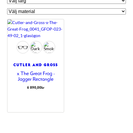
CUTLER AND GROSS
x The Great Frog -
Jagger Rectangle
6 890,00
kr
Nödvändiga
Dessa kakor
går inte att
välja bort.
De behövs
för att
hemsidan
över huvud