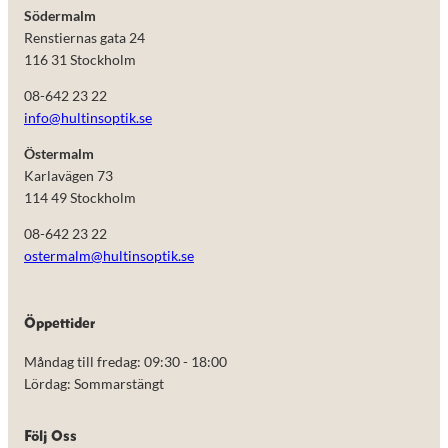
Södermalm
Renstiernas gata 24
116 31 Stockholm
08-642 23 22
info@hultinsoptik.se
Östermalm
Karlavägen 73
114 49 Stockholm
08-642 23 22
ostermalm@hultinsoptik.se
Nödvändiga
Öppettider
Dessa kakor
går inte att
Måndag till fredag: 09:30 - 18:00
välja bort.
De behövs
Lördag: Sommarstängt
för att
hemsidan
över huvud
Följ Oss