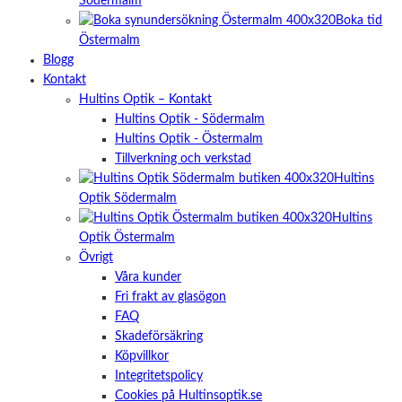
Södermalm
Boka tid
Östermalm
Blogg
Kontakt
Hultins Optik – Kontakt
Hultins Optik - Södermalm
Hultins Optik - Östermalm
Tillverkning och verkstad
Hultins
Optik Södermalm
Hultins
Optik Östermalm
Övrigt
Våra kunder
Fri frakt av glasögon
FAQ
Skadeförsäkring
Köpvillkor
Integritetspolicy
Cookies på Hultinsoptik.se