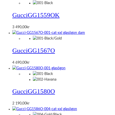
Gucci
GG1559OK
3 490,00
kr
Gucci
GG1567O
4 690,00
kr
Gucci
GG1580O
2 190,00
kr