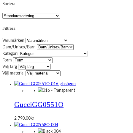
Sortera
Filtrera
Varumärken
Dam/Unisex/Barn
Kategori
Form
Välj färg
Välj material
Gucci
GG0551O
2 790,00
kr