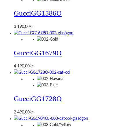
Gucci
GG1586O
3 190,00
kr
Gucci
GG1679O
4 190,00
kr
Gucci
GG1728O
2 490,00
kr