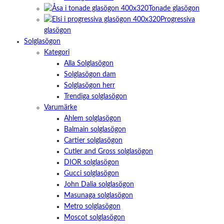
Tonade glasögon
Progressiva
glasögon
Solglasögon
Kategori
Alla Solglasögon
Solglasögon dam
Solglasögon herr
Trendiga solglasögon
Varumärke
Ahlem solglasögon
Balmain solglasögon
Cartier solglasögon
Cutler and Gross solglasögon
DIOR solglasögon
Gucci solglasögon
John Dalia solglasögon
Masunaga solglasögon
Metro solglasögon
Moscot solglasögon