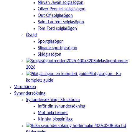
Nirvan Javan solglasögon
Oliver Peoples solglasögon
Out Of solglasögon
Saint Laurent solglasögon
Tom Ford solglasögon
Övrigt
Sportglasögon
Slipade sportglasögon
Skidglasögon
Solglasögontrender
2026
Pilotglasögon - En
komplett guide
Varumärken
Synundersökning
Synundersökning i Stockholm
Inför din synundersökning
Möt hela teamet
Kliniska blogginlägg
Boka tid