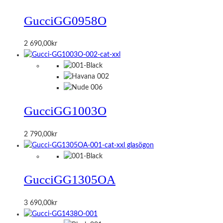
Gucci
GG0958O
2 690,00
kr
Gucci
GG1003O
2 790,00
kr
Gucci
GG1305OA
3 690,00
kr