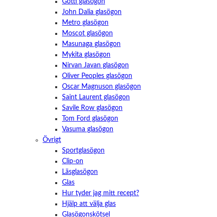
Götti glasögon
John Dalia glasögon
Metro glasögon
Moscot glasögon
Masunaga glasögon
Mykita glasögon
Nirvan Javan glasögon
Oliver Peoples glasögon
Oscar Magnuson glasögon
Saint Laurent glasögon
Savile Row glasögon
Tom Ford glasögon
Vasuma glasögon
Övrigt
Sportglasögon
Clip-on
Läsglasögon
Glas
Hur tyder jag mitt recept?
Hjälp att välja glas
Glasögonskötsel