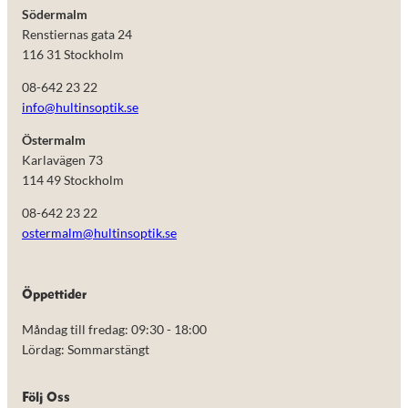
Södermalm
Renstiernas gata 24
116 31 Stockholm
08-642 23 22
info@hultinsoptik.se
Östermalm
Karlavägen 73
114 49 Stockholm
08-642 23 22
ostermalm@hultinsoptik.se
Nödvändiga
Öppettider
Dessa kakor
går inte att
Måndag till fredag: 09:30 - 18:00
välja bort.
De behövs
Lördag: Sommarstängt
för att
hemsidan
över huvud
Följ Oss