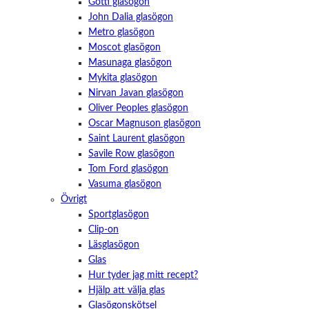
Götti glasögon
John Dalia glasögon
Metro glasögon
Moscot glasögon
Masunaga glasögon
Mykita glasögon
Nirvan Javan glasögon
Oliver Peoples glasögon
Oscar Magnuson glasögon
Saint Laurent glasögon
Savile Row glasögon
Tom Ford glasögon
Vasuma glasögon
Övrigt
Sportglasögon
Clip-on
Läsglasögon
Glas
Hur tyder jag mitt recept?
Hjälp att välja glas
Glasögonskötsel