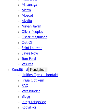
Masunaga
Metro
Moscot
Mykita
Nirvan Javan
Oliver Peoples
Oscar Magnuson
Out Of
Saint Laurent
Savile Row
Tom Ford
Vasuma
Kundtjänst
Kundtjänst
Hultins Optik – Kontakt
Fråga Optikern
FAQ
Våra kunder
Blogg
Integritetspolicy
Köpvillkor