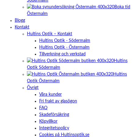
Södermalm
Boka tid
Östermalm
Blogg
Kontakt
Hultins Optik – Kontakt
Hultins Optik - Södermalm
Hultins Optik - Östermalm
Tillverkning och verkstad
Hultins
Optik Södermalm
Hultins
Optik Östermalm
Övrigt
Våra kunder
Fri frakt av glasögon
FAQ
Skadeförsäkring
Köpvillkor
Integritetspolicy
Cookies på Hultinsoptik.se