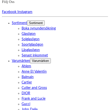
Följ Oss
Facebook
Instagram
Sortiment
Sortiment
Boka synundersökning
Glasögon
Solglasögon
Sportglasögon
Läsglasögon
Senast inkommet
Varumärken
Varumärken
Ahlem
Anne Et Valentin
Balmain
Cartier
Cutler and Gross
DIOR
Frank and Lucie
Gucci
John Dalia