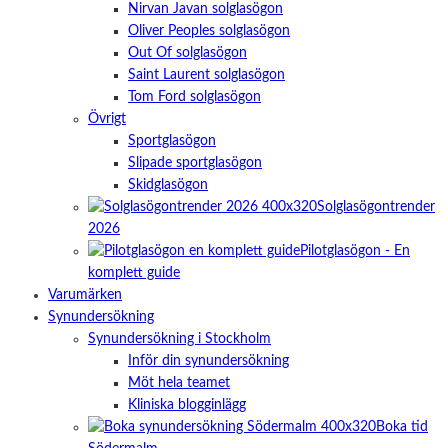
Nirvan Javan solglasögon
Oliver Peoples solglasögon
Out Of solglasögon
Saint Laurent solglasögon
Tom Ford solglasögon
Övrigt
Sportglasögon
Slipade sportglasögon
Skidglasögon
Solglasögontrender
2026
Pilotglasögon - En
komplett guide
Varumärken
Synundersökning
Synundersökning i Stockholm
Inför din synundersökning
Möt hela teamet
Kliniska blogginlägg
Boka tid