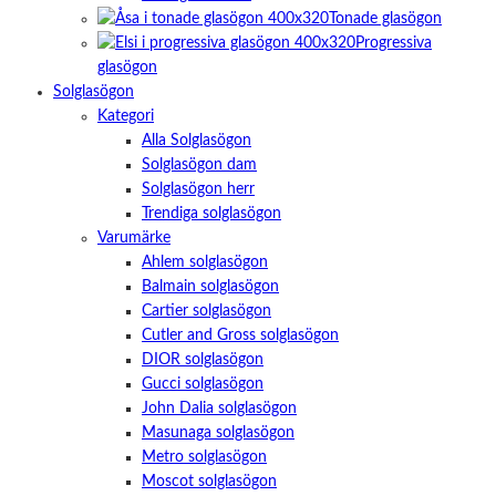
Tonade glasögon
Progressiva
glasögon
Solglasögon
Kategori
Alla Solglasögon
Solglasögon dam
Solglasögon herr
Trendiga solglasögon
Varumärke
Ahlem solglasögon
Balmain solglasögon
Cartier solglasögon
Cutler and Gross solglasögon
DIOR solglasögon
Gucci solglasögon
John Dalia solglasögon
Masunaga solglasögon
Metro solglasögon
Moscot solglasögon