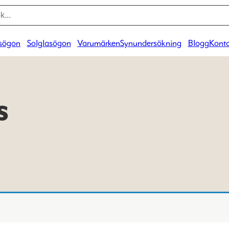
sögon
Solglasögon
Varumärken
Synundersökning
Blogg
Konta
s