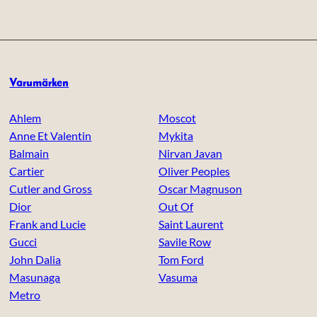
Varumärken
Ahlem
Moscot
Anne Et Valentin
Mykita
Balmain
Nirvan Javan
Cartier
Oliver Peoples
Cutler and Gross
Oscar Magnuson
Dior
Out Of
Frank and Lucie
Saint Laurent
Gucci
Savile Row
John Dalia
Tom Ford
Masunaga
Vasuma
Metro