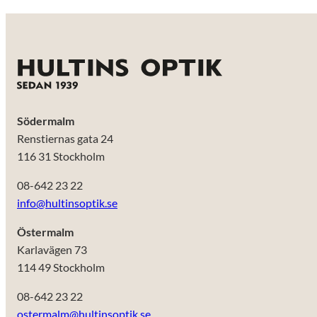
Södermalm
Renstiernas gata 24
116 31 Stockholm
08-642 23 22
info@hultinsoptik.se
Östermalm
Karlavägen 73
114 49 Stockholm
Nödvändiga
Dessa kakor
08-642 23 22
går inte att
ostermalm@hultinsoptik.se