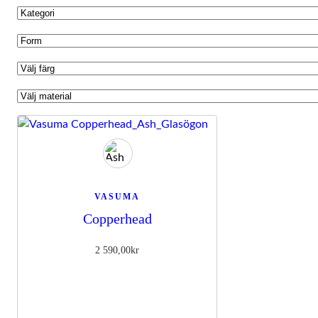
VASUMA
Copperhead
2 590,00
kr
Nödvändiga
Dessa kakor
går inte att
välja bort. De