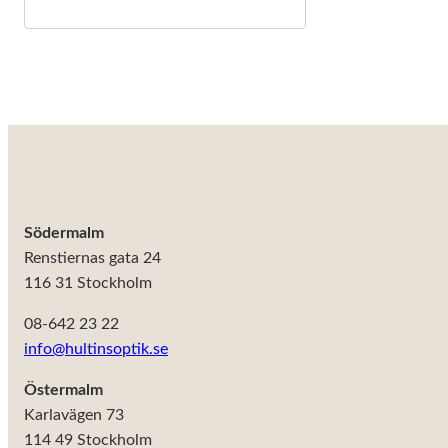
behövs för
att hemsidan
över huvud
taget ska
fungera.
Statistik
För att vi ska
kunna
förbättra
Södermalm
hemsidans
Renstiernas gata 24
funktionalitet
och
116 31 Stockholm
uppbyggnad,
baserat på
08-642 23 22
hur
info@hultinsoptik.se
hemsidan
används.
Östermalm
Karlavägen 73
Upplevelse
114 49 Stockholm