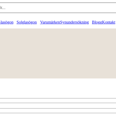
lasögon
Solglasögon
Varumärken
Synundersökning
Blogg
Kontakt