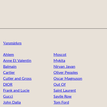
Varumärken
Ahlem
Moscot
Anne Et Valentin
Mykita
Balmain
Nirvan Javan
Cartier
Oliver Peoples
Cutler and Gross
Oscar Magnuson
DIOR
Out Of
Frank and Lucie
Saint Laurent
Gucci
Savile Row
John Dalia
Tom Ford