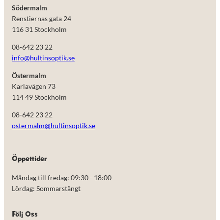
Södermalm
Renstiernas gata 24
116 31 Stockholm
08-642 23 22
info@hultinsoptik.se
Östermalm
Karlavägen 73
114 49 Stockholm
08-642 23 22
ostermalm@hultinsoptik.se
Nödvändiga
Öppettider
Dessa kakor
går inte att
Måndag till fredag: 09:30 - 18:00
välja bort.
De behövs
Lördag: Sommarstängt
för att
hemsidan
över huvud
Följ Oss