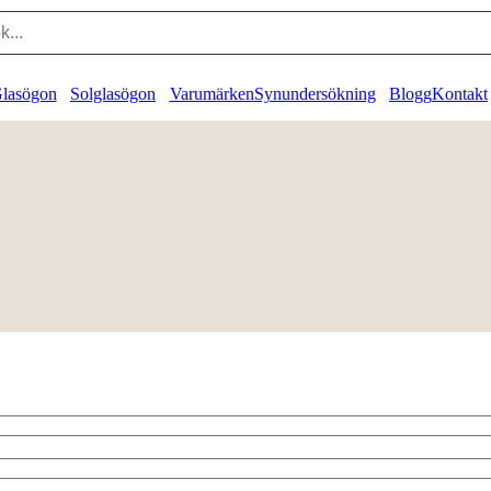
lasögon
Solglasögon
Varumärken
Synundersökning
Blogg
Kontakt