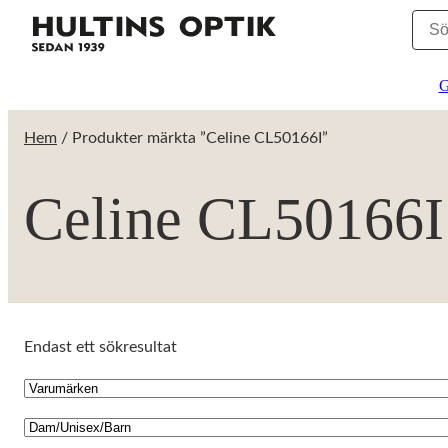
G
Hem
/ Produkter märkta ”Celine CL50166I”
Celine CL50166I
Endast ett sökresultat