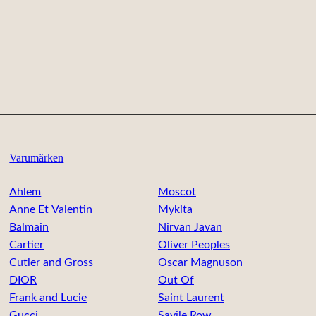
Varumärken
Ahlem
Moscot
Anne Et Valentin
Mykita
Balmain
Nirvan Javan
Cartier
Oliver Peoples
Cutler and Gross
Oscar Magnuson
DIOR
Out Of
Frank and Lucie
Saint Laurent
Gucci
Savile Row