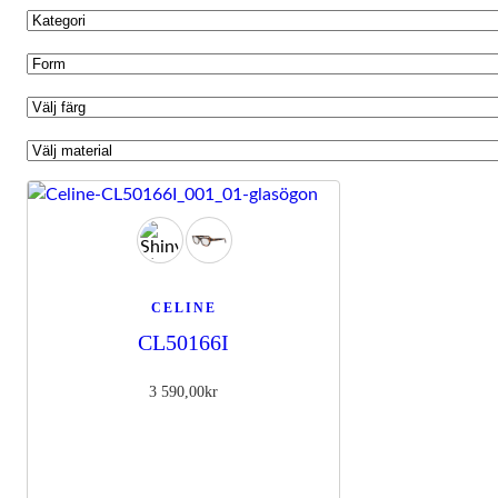
CELINE
CL50166I
3 590,00
kr
Nödvändiga
Dessa kakor
går inte att
välja bort. De