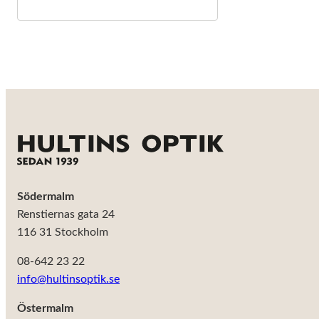
behövs för
att hemsidan
över huvud
taget ska
fungera.
Statistik
För att vi ska
kunna
förbättra
hemsidans
funktionalitet
Södermalm
och
uppbyggnad,
Renstiernas gata 24
baserat på
116 31 Stockholm
hur
hemsidan
08-642 23 22
används.
info@hultinsoptik.se
Östermalm
Upplevelse