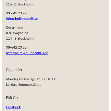
116 31 Stockholm
08-642 23 22
info@hultinsoptik.se
Östermalm
Karlavägen 73
114 49 Stockholm
08-642 23 22
ostermalm@hultinsoptik.se
Öppettider
Nödvändiga
Måndag till fredag: 09:30 - 18:00
Dessa kakor
Lördag: Sommarstängt
går inte att
välja bort.
De behövs
Följ Oss
för att
hemsidan
Facebook
över huvud