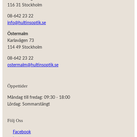
116 31 Stockholm
08-642 23 22
info@hultinsoptik.se
Östermalm
Karlavägen 73
114 49 Stockholm
08-642 23 22
ostermalm@hultinsoptik.se
Öppettider
Nödvändiga
Måndag till fredag: 09:30 - 18:00
Dessa kakor
Lördag: Sommarstängt
går inte att
välja bort.
De behövs
Följ Oss
för att
hemsidan
Facebook
över huvud