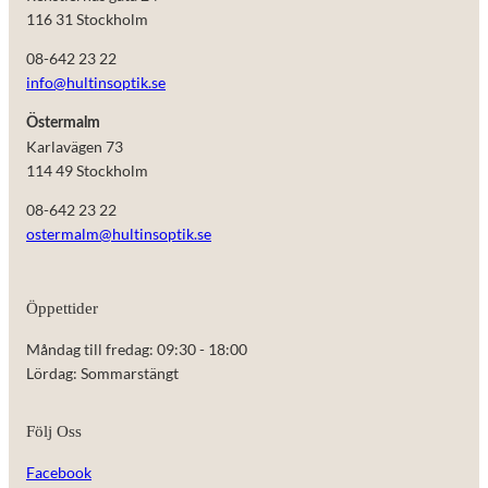
116 31 Stockholm
08-642 23 22
info@hultinsoptik.se
Östermalm
Karlavägen 73
114 49 Stockholm
08-642 23 22
ostermalm@hultinsoptik.se
Öppettider
Nödvändiga
Måndag till fredag: 09:30 - 18:00
Dessa kakor
Lördag: Sommarstängt
går inte att
välja bort.
De behövs
Följ Oss
för att
hemsidan
Facebook
över huvud