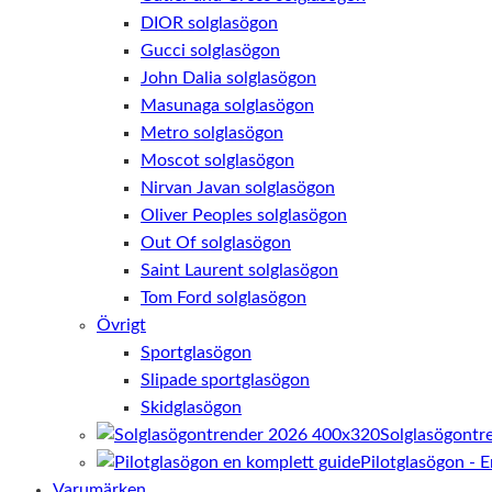
DIOR solglasögon
Gucci solglasögon
John Dalia solglasögon
Masunaga solglasögon
Metro solglasögon
Moscot solglasögon
Nirvan Javan solglasögon
Oliver Peoples solglasögon
Out Of solglasögon
Saint Laurent solglasögon
Tom Ford solglasögon
Övrigt
Sportglasögon
Slipade sportglasögon
Skidglasögon
Solglasögontr
Pilotglasögon - 
Varumärken