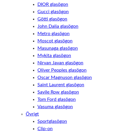
DIOR glasögon
Gucci glasögon
Götti glasögon
John Dalia glasögon
Metro glasögon
Moscot glasögon
Masunaga glasögon
Mykita glasögon
Nirvan Javan glasögon
Oliver Peoples glasögon
Oscar Magnuson glasögon
Saint Laurent glasögon
Savile Row glasögon
Tom Ford glasögon
Vasuma glasögon
Övrigt
Sportglasögon
Clip-on