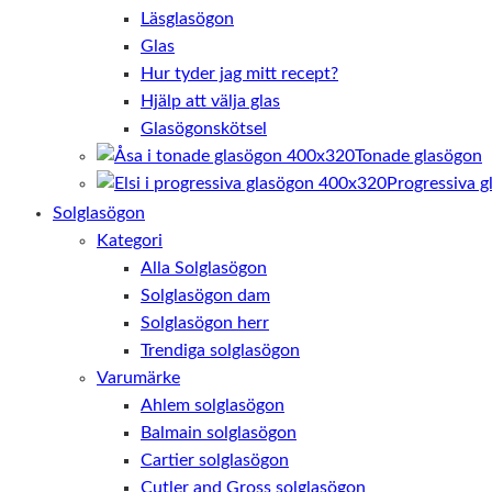
Läsglasögon
Glas
Hur tyder jag mitt recept?
Hjälp att välja glas
Glasögonskötsel
Tonade glasögon
Progressiva g
Solglasögon
Kategori
Alla Solglasögon
Solglasögon dam
Solglasögon herr
Trendiga solglasögon
Varumärke
Ahlem solglasögon
Balmain solglasögon
Cartier solglasögon
Cutler and Gross solglasögon