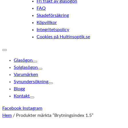
Fri frakt av glasögon
FAQ
Skadeförsäkring
Köpvillkor
Integritetspolicy
Cookies på Hultinsoptik.se
Glasögon
Solglasögon
Varumärken
Synundersökning
Blogg
Kontakt
Facebook
Instagram
Hem
/ Produkter märkta ”Brytningsindex 1.5”