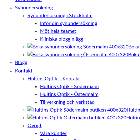
Synundersökning
Synundersökning i Stockholm
Inför din synundersökning
Möt hela teamet
Kliniska blogginlägg
Boka
Boka
Blogg
Kontakt
Hultins Optik – Kontakt
Hultins Optik - Södermalm
Hultins Optik - Östermalm
Tillverkning och verkstad
Hulti
Hulti
Övrigt
Våra kunder