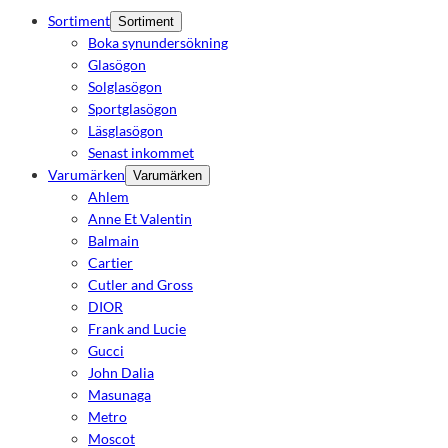
Sortiment
Sortiment
Boka synundersökning
Glasögon
Solglasögon
Sportglasögon
Läsglasögon
Senast inkommet
Varumärken
Varumärken
Ahlem
Anne Et Valentin
Balmain
Cartier
Cutler and Gross
DIOR
Frank and Lucie
Gucci
John Dalia
Masunaga
Metro
Moscot