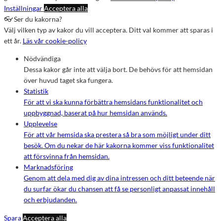
Inställningar
Acceptera alla
👓 Ser du kakorna?
Välj vilken typ av kakor du vill acceptera. Ditt val kommer att sparas i
ett år.
Läs vår cookie-policy
Nödvändiga
Dessa kakor går inte att välja bort. De behövs för att hemsidan
över huvud taget ska fungera.
Statistik
För att vi ska kunna förbättra hemsidans funktionalitet och
uppbyggnad, baserat på hur hemsidan används.
Upplevelse
För att vår hemsida ska prestera så bra som möjligt under ditt
besök. Om du nekar de här kakorna kommer viss funktionalitet
att försvinna från hemsidan.
Marknadsföring
Genom att dela med dig av dina intressen och ditt beteende när
du surfar ökar du chansen att få se personligt anpassat innehåll
och erbjudanden.
Spara
Acceptera alla