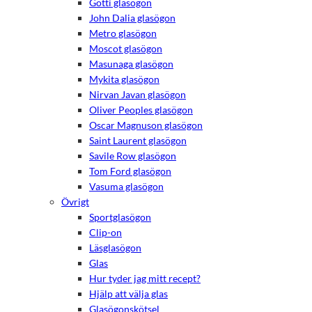
Götti glasögon
John Dalia glasögon
Metro glasögon
Moscot glasögon
Masunaga glasögon
Mykita glasögon
Nirvan Javan glasögon
Oliver Peoples glasögon
Oscar Magnuson glasögon
Saint Laurent glasögon
Savile Row glasögon
Tom Ford glasögon
Vasuma glasögon
Övrigt
Sportglasögon
Clip-on
Läsglasögon
Glas
Hur tyder jag mitt recept?
Hjälp att välja glas
Glasögonskötsel