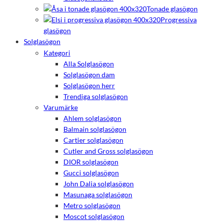
Tonade glasögon
Progressiva
glasögon
Solglasögon
Kategori
Alla Solglasögon
Solglasögon dam
Solglasögon herr
Trendiga solglasögon
Varumärke
Ahlem solglasögon
Balmain solglasögon
Cartier solglasögon
Cutler and Gross solglasögon
DIOR solglasögon
Gucci solglasögon
John Dalia solglasögon
Masunaga solglasögon
Metro solglasögon
Moscot solglasögon