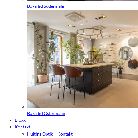
Boka tid Södermalm
Boka tid Östermalm
Blogg
Kontakt
Hultins Optik – Kontakt