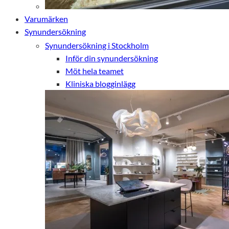
Varumärken
Synundersökning
Synundersökning i Stockholm
Inför din synundersökning
Möt hela teamet
Kliniska blogginlägg