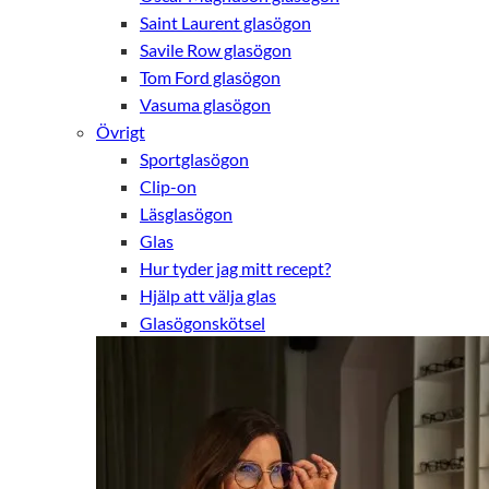
Saint Laurent glasögon
Savile Row glasögon
Tom Ford glasögon
Vasuma glasögon
Övrigt
Sportglasögon
Clip-on
Läsglasögon
Glas
Hur tyder jag mitt recept?
Hjälp att välja glas
Glasögonskötsel