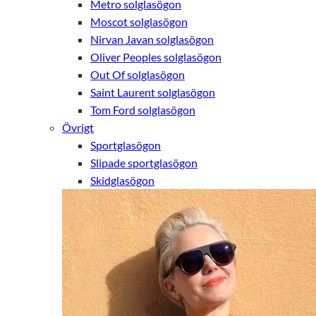
Metro solglasögon
Moscot solglasögon
Nirvan Javan solglasögon
Oliver Peoples solglasögon
Out Of solglasögon
Saint Laurent solglasögon
Tom Ford solglasögon
Övrigt
Sportglasögon
Slipade sportglasögon
Skidglasögon