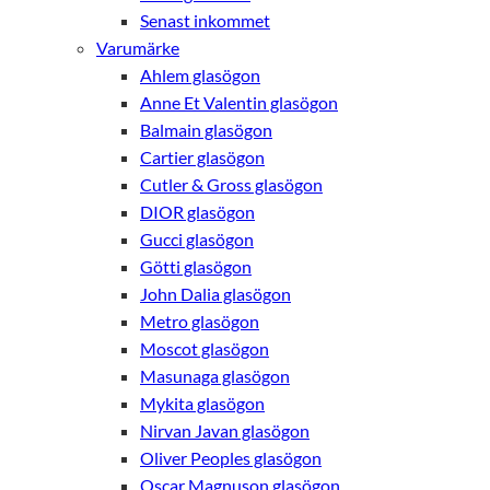
Senast inkommet
Varumärke
Ahlem glasögon
Anne Et Valentin glasögon
Balmain glasögon
Cartier glasögon
Cutler & Gross glasögon
DIOR glasögon
Gucci glasögon
Götti glasögon
John Dalia glasögon
Metro glasögon
Moscot glasögon
Masunaga glasögon
Mykita glasögon
Nirvan Javan glasögon
Oliver Peoples glasögon
Oscar Magnuson glasögon