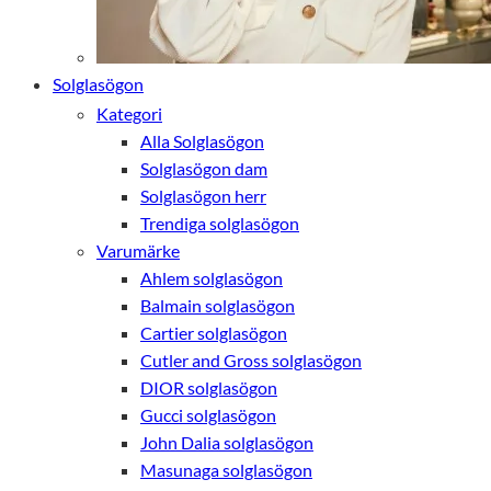
Solglasögon
Kategori
Alla Solglasögon
Solglasögon dam
Solglasögon herr
Trendiga solglasögon
Varumärke
Ahlem solglasögon
Balmain solglasögon
Cartier solglasögon
Cutler and Gross solglasögon
DIOR solglasögon
Gucci solglasögon
John Dalia solglasögon
Masunaga solglasögon